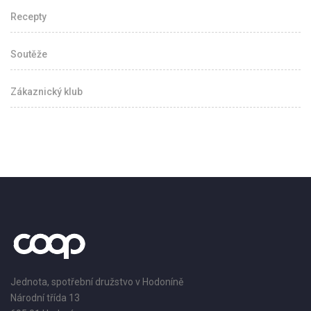
Recepty
Soutěže
Zákaznický klub
Jednota, spotřební družstvo v Hodoníně
Národní třída 13