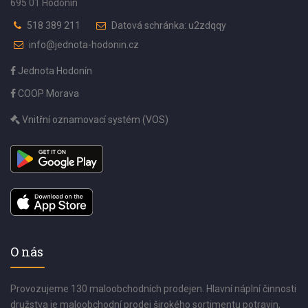
695 01 Hodonín
518 389 211
Datová schránka: u2zdqqy
info@jednota-hodonin.cz
Jednota Hodonín
COOP Morava
Vnitřní oznamovací systém (VOS)
O nás
Provozujeme 130 maloobchodních prodejen. Hlavní náplní činnosti
družstva je maloobchodní prodej širokého sortimentu potravin,