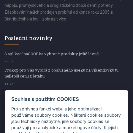
nápojů, průmyslového a drogistického zboží denní potřeby.
Zásobování našich prodejen probíhá od konce roku 2005 z
Distribučního a log...
zobrazit více
Poslední novinky
S aplikací naCOOPka vybrané produkty ještě levněji!
29.07
Prokop pro Vás vybírá z obslužného úseku na víkendovku tu
nejlepší cenu z letáku!
29.07
Prokop pro Vás vybírá z obslužného úseku na víkendovku tu
nejlepší cenu z letáku!
Souhlas s použitím COOKIES
29.07
Pro správnou funkci webu a jeho optimalizaci
Kup špekáčky od Váhaly a vyhraj s naCOOPkou sekerku Fiskars
používáme soubory cookies. Některé cookies soubory
jsou technicky nezbytné, jiné soubory cookies se
29.07
používají pro analytické a marketingové účely. K jejich
Prokop pro Vás vybírá na víkendovku ty nejlepší ceny z letáku!