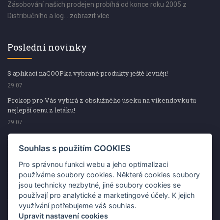
Zásobování našich prodejen probíhá od konce roku 2005 z
Distribučního a log...
zobrazit více
Poslední novinky
S aplikací naCOOPka vybrané produkty ještě levněji!
29.07
Prokop pro Vás vybírá z obslužného úseku na víkendovku tu
nejlepší cenu z letáku!
29.07
Prokop pro Vás vybírá z obslužného úseku na víkendovku tu
nejlepší cenu z letáku!
Souhlas s použitím COOKIES
29.07
Pro správnou funkci webu a jeho optimalizaci
Kup špekáčky od Váhaly a vyhraj s naCOOPkou sekerku Fiskars
používáme soubory cookies. Některé cookies soubory
jsou technicky nezbytné, jiné soubory cookies se
29.07
používají pro analytické a marketingové účely. K jejich
Prokop pro Vás vybírá na víkendovku ty nejlepší ceny z letáku!
využívání potřebujeme váš souhlas.
29.07
Upravit nastavení cookies