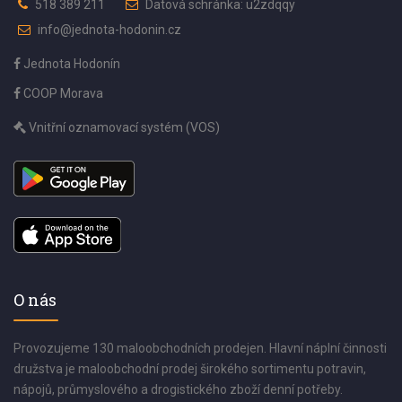
518 389 211
Datová schránka: u2zdqqy
info@jednota-hodonin.cz
Jednota Hodonín
COOP Morava
Vnitřní oznamovací systém (VOS)
O nás
Provozujeme 130 maloobchodních prodejen. Hlavní náplní činnosti
družstva je maloobchodní prodej širokého sortimentu potravin,
nápojů, průmyslového a drogistického zboží denní potřeby.