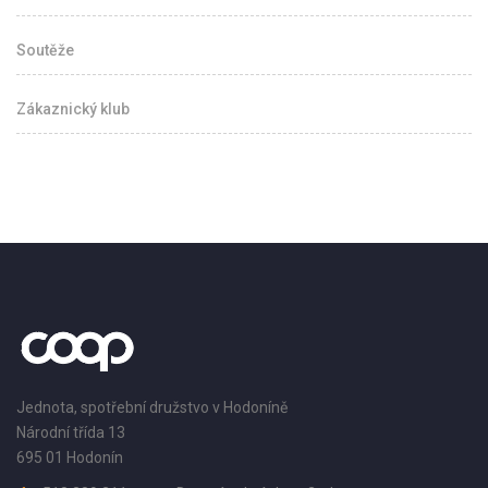
Soutěže
Zákaznický klub
Jednota, spotřební družstvo v Hodoníně
Národní třída 13
695 01 Hodonín