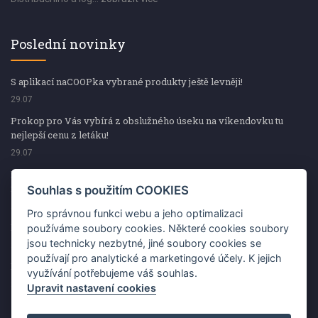
Poslední novinky
S aplikací naCOOPka vybrané produkty ještě levněji!
29.07
Prokop pro Vás vybírá z obslužného úseku na víkendovku tu
nejlepší cenu z letáku!
29.07
Prokop pro Vás vybírá z obslužného úseku na víkendovku tu
nejlepší cenu z letáku!
Souhlas s použitím COOKIES
29.07
Pro správnou funkci webu a jeho optimalizaci
Kup špekáčky od Váhaly a vyhraj s naCOOPkou sekerku Fiskars
používáme soubory cookies. Některé cookies soubory
jsou technicky nezbytné, jiné soubory cookies se
29.07
používají pro analytické a marketingové účely. K jejich
Prokop pro Vás vybírá na víkendovku ty nejlepší ceny z letáku!
využívání potřebujeme váš souhlas.
29.07
Upravit nastavení cookies