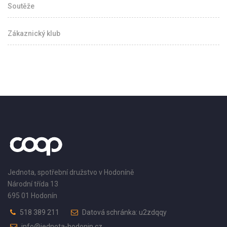
Soutěže
Zákaznický klub
Jednota, spotřební družstvo v Hodoníně
Národní třída 13
695 01 Hodonín
518 389 211
Datová schránka: u2zdqqy
info@jednota-hodonin.cz