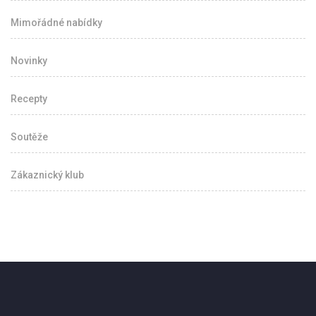
Mimořádné nabídky
Novinky
Recepty
Soutěže
Zákaznický klub