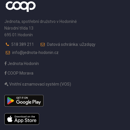
Jednota, spotřební družstvo v Hodoníně
Národní třída 13
695 01 Hodonín
518 389 211
Datová schránka: u2zdqqy
info@jednota-hodonin.cz
Jednota Hodonín
COOP Morava
Vnitřní oznamovací systém (VOS)