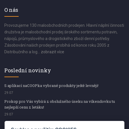
O nás
Provozujeme 130 maloobchodních prodejen. Hlavní náplní činnosti
družstva je maloobchodní prodej širokého sortimentu potravin,
nápojů, průmyslového a drogistického zboží denní potřeby.
Zásobování našich prodejen probíhá od konce roku 2005 z
Distribučního a log...
zobrazit více
Poslední novinky
S aplikací naCOOPka vybrané produkty ještě levněji!
29.07
Prokop pro Vás vybírá z obslužného úseku na víkendovku tu
nejlepší cenu z letáku!
29.07
Prokop pro Vás vybírá z obslužného úseku na víkendovku tu
nejlepší cenu z letáku!