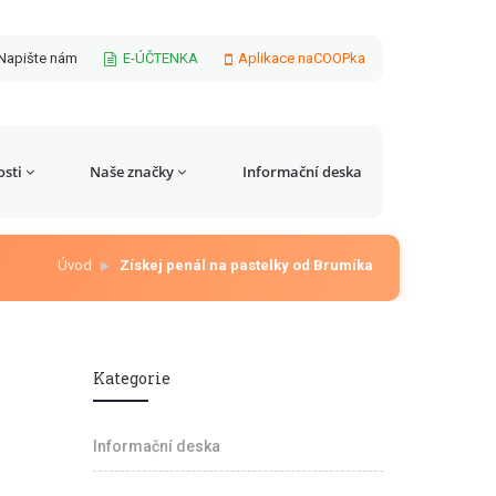
Napište nám
E-ÚČTENKA
Aplikace naCOOPka
sti
Naše značky
Informační deska
Úvod
Získej penál na pastelky od Brumíka
Kategorie
Informační deska