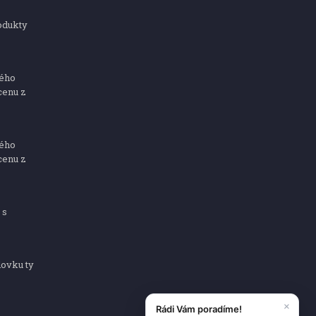
odukty
ného
cenu z
ného
cenu z
 s
dovku ty