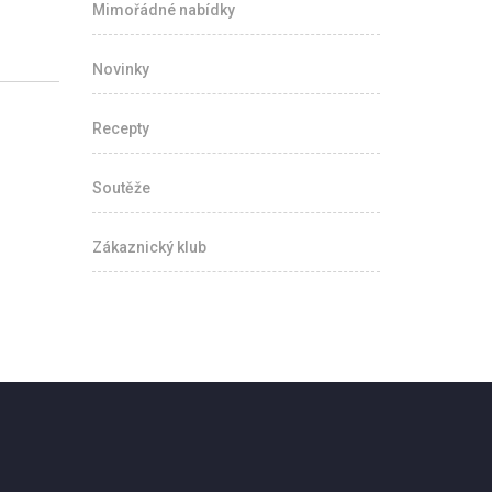
Mimořádné nabídky
Novinky
Recepty
Soutěže
Zákaznický klub