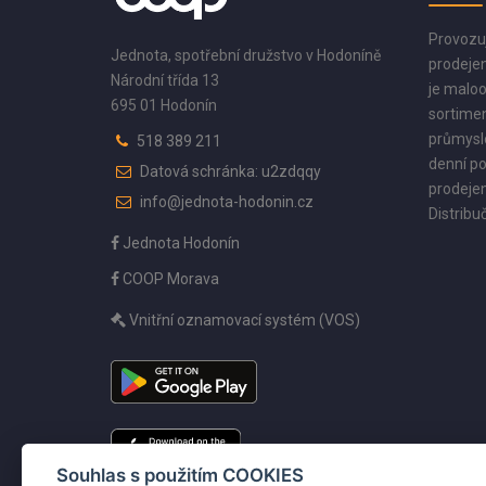
Provozu
Jednota, spotřební družstvo v Hodoníně
prodejen
Národní třída 13
je maloo
695 01 Hodonín
sortimen
průmyslo
518 389 211
denní po
Datová schránka: u2zdqqy
prodejen
info@jednota-hodonin.cz
Distribuč
Jednota Hodonín
COOP Morava
Vnitřní oznamovací systém (VOS)
Souhlas s použitím COOKIES