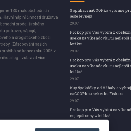
S aplikací naCOOPka vybrané pr
jeme 130 maloobchodních
ještě levněji!
. Hlavní náplní činnosti družstva
29.07
bchodní prodej širokého
tu potravin, nápojů,
Prokop pro Vás vybírá z obsluž
vého a drogistického zboží
úseku na víkendovku tu nejlepší 
letáku!
třeby. Zásobování našich
 probíhá od konce roku 2005 z
29.07
ního a log...
zobrazit více
Prokop pro Vás vybírá z obsluž
úseku na víkendovku tu nejlepší 
letáku!
29.07
Kup špekáčky od Váhaly a vyhraj
naCOOPkou sekerku Fiskars
29.07
Prokop pro Vás vybírá na víken
nejlepší ceny z letáku!
29.07