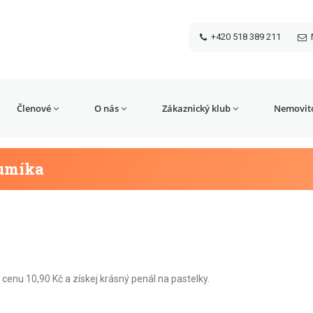
+420 518 389 211
Členové
O nás
Zákaznický klub
Nemovito
rumíka
cenu 10,90 Kč a získej krásný penál na pastelky.