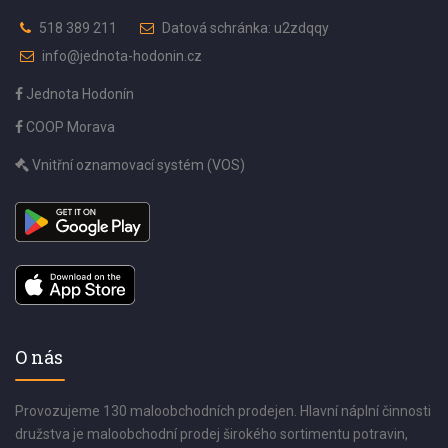
518 389 211
Datová schránka: u2zdqqy
info@jednota-hodonin.cz
Jednota Hodonín
COOP Morava
Vnitřní oznamovací systém (VOS)
O nás
Provozujeme 130 maloobchodních prodejen. Hlavní náplní činnosti
družstva je maloobchodní prodej širokého sortimentu potravin,