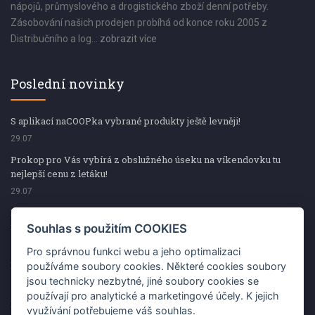
nápojů, průmyslového a drogistického zboží denní potřeby.
Zásobování našich prodejen probíhá od konce roku 2005 z
Distribučního a log...
zobrazit více
Poslední novinky
S aplikací naCOOPka vybrané produkty ještě levněji!
29.07
Prokop pro Vás vybírá z obslužného úseku na víkendovku tu
nejlepší cenu z letáku!
29.07
Prokop pro Vás vybírá z obslužného úseku na víkendovku tu
nejlepší cenu z letáku!
Souhlas s použitím COOKIES
29.07
Pro správnou funkci webu a jeho optimalizaci
Kup špekáčky od Váhaly a vyhraj s naCOOPkou sekerku Fiskars
používáme soubory cookies. Některé cookies soubory
jsou technicky nezbytné, jiné soubory cookies se
29.07
používají pro analytické a marketingové účely. K jejich
Prokop pro Vás vybírá na víkendovku ty nejlepší ceny z letáku!
využívání potřebujeme váš souhlas.