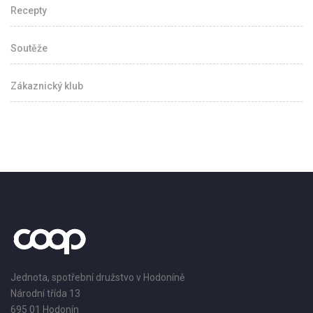
Recepty
Soutěže
Zákaznický klub
Jednota, spotřební družstvo v Hodoníně
Národní třída 13
695 01 Hodonín