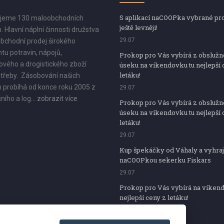
S aplikací naCOOPka vybrané pr
jeme 130 maloobchodních
ještě levněji!
. Hlavní náplní činnosti družstva
29.07
bchodní prodej širokého
tu potravin, nápojů,
Prokop pro Vás vybírá z obsluž
vého a drogistického zboží
úseku na víkendovku tu nejlepší 
letáku!
třeby. Zásobování našich
 probíhá od konce roku 2005 z
29.07
ního a log...
zobrazit více
Prokop pro Vás vybírá z obsluž
úseku na víkendovku tu nejlepší 
letáku!
29.07
Kup špekáčky od Váhaly a vyhraj
naCOOPkou sekerku Fiskars
29.07
Prokop pro Vás vybírá na víken
nejlepší ceny z letáku!
29.07