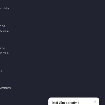
odukty
ného
cenu z
ného
cenu z
 s
dovku ty