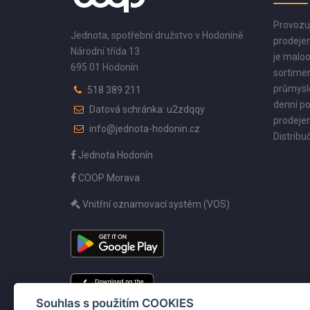
Provozu
Jednota, spotřební družstvo v Hodoníně
prodejen
Národní třída 13
je maloo
695 01 Hodonín
sortimen
průmyslo
518 389 211
denní po
Datová schránka: u2zdqqy
prodejen
info@jednota-hodonin.cz
Distribuč
Jednota Hodonín
COOP Morava
Vnitřní oznamovací systém (VOS)
Souhlas s použitím COOKIES