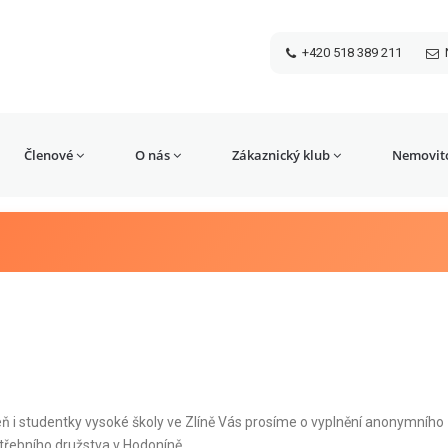
+420 518 389 211
Členové
O nás
Zákaznický klub
Nemovito
ň i studentky vysoké školy ve Zlíně Vás prosíme o vyplnění anonymního
řebního družstva v Hodoníně.