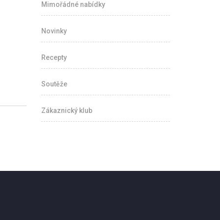
Mimořádné nabídky
Novinky
Recepty
Soutěže
Zákaznický klub