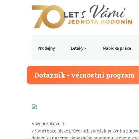
Prodejny
Letáky
Nabídka práce
Dotazník - věrnostní program
Vážení zákazníci,
v rámci bakalářské práce naší zaměstnankyně a zárove
dotazníku na téma věrnostního programu Jednoty, spot