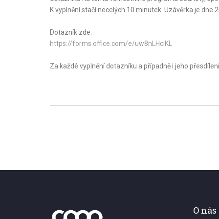
K vyplnění stačí necelých 10 minutek. Uzávěrka je dne 2
Dotazník zde:
https://forms.office.com/e/uw8nLHciKL
Za každé vyplnění dotazníku a případně i jeho přesdíle
O nás