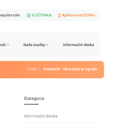
Napište nám
E-ÚČTENKA
Aplikace naCOOPka
sti
Naše značky
Informační deska
Úvod
Dotazník - věrnostní program
Kategorie
Informační deska