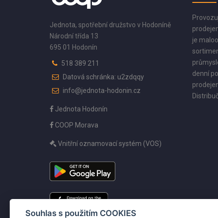
Provozu
Jednota, spotřební družstvo v Hodoníně
prodejen
Národní třída 13
je maloo
695 01 Hodonín
sortimen
průmyslo
518 389 211
denní po
Datová schránka: u2zdqqy
prodejen
info@jednota-hodonin.cz
Distribuč
Jednota Hodonín
COOP Morava
Vnitřní oznamovací systém (VOS)
Souhlas s použitím COOKIES