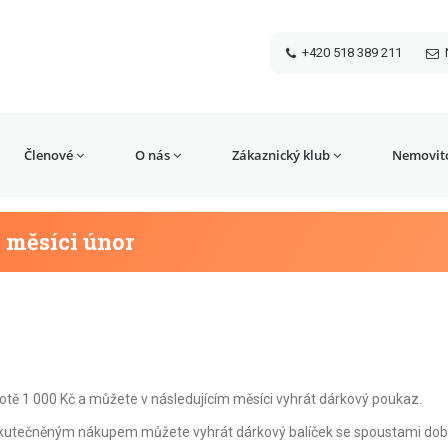
+420 518 389 211
Členové
O nás
Zákaznický klub
Nemovito
 měsíci únor
tě 1 000 Kč a můžete v následujícím měsíci vyhrát dárkový poukaz.
kutečněným nákupem můžete vyhrát dárkový balíček se spoustami dob