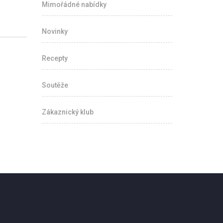
Mimořádné nabídky
Novinky
Recepty
Soutěže
Zákaznický klub