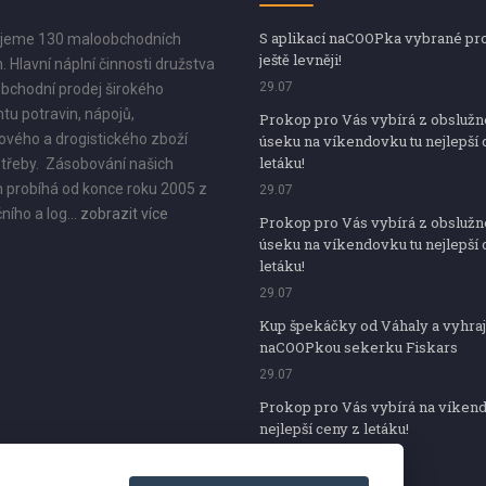
S aplikací naCOOPka vybrané pr
jeme 130 maloobchodních
ještě levněji!
. Hlavní náplní činnosti družstva
29.07
bchodní prodej širokého
tu potravin, nápojů,
Prokop pro Vás vybírá z obsluž
vého a drogistického zboží
úseku na víkendovku tu nejlepší 
letáku!
třeby. Zásobování našich
 probíhá od konce roku 2005 z
29.07
ního a log...
zobrazit více
Prokop pro Vás vybírá z obsluž
úseku na víkendovku tu nejlepší 
letáku!
29.07
Kup špekáčky od Váhaly a vyhraj
naCOOPkou sekerku Fiskars
29.07
Prokop pro Vás vybírá na víken
nejlepší ceny z letáku!
29.07