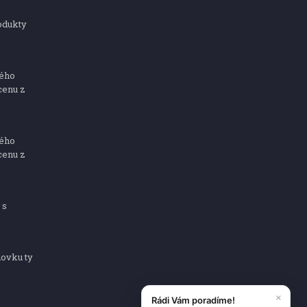
odukty
ného
cenu z
ného
cenu z
 s
dovku ty