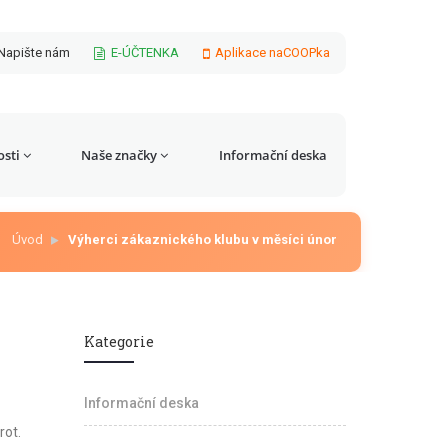
Napište nám
E-ÚČTENKA
Aplikace naCOOPka
sti
Naše značky
Informační deska
Úvod
Výherci zákaznického klubu v měsíci únor
Kategorie
Informační deska
rot.