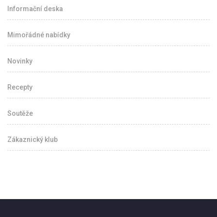
Informační deska
Mimořádné nabídky
Novinky
Recepty
Soutěže
Zákaznický klub