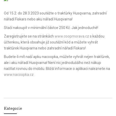
Od 15.2. do 28.3.2023 soutěžte o traktůrky Husqvarna, zahradní
nářadí Fiskars nebo aku nářadí Husqvarna!
Stačí nakoupit v minimální částce 250 Kč. Jak jednoduché!
Zaregistrujete se na stránkách
www.coopmorava.cz
s každou
účtenkou, která obsahuje již soutěžní kód a můžete vyhrát
traktůrek Husqvarna nebo zahradní nářadí Fiskars!
Budete-li mít naší apku nacoopka, můžete vyhrát nejen traktůrek,
ale i aku nářadí Husqvarna! Není nic jednoduššího než nákup
načítat rovnou do mobilu. Bližší informace o aplikaci naleznete na
www.nacoopka.cz
Kategorie