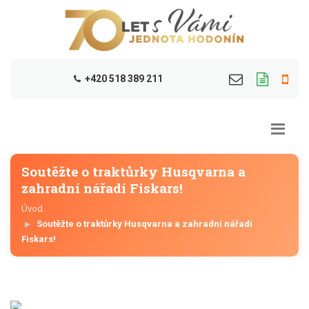
+420 518 389 211
Soutěžte o traktůrky Husqvarna a
zahradní nářadí Fiskars!
Úvod
Soutěžte o traktůrky Husqvarna a zahradní nářadí
Fiskars!