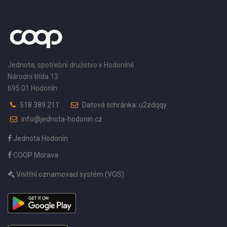
Jednota, spotřební družstvo v Hodoníně
Národní třída 13
695 01 Hodonín
518 389 211
Datová schránka: u2zdqqy
info@jednota-hodonin.cz
Jednota Hodonín
COOP Morava
Vnitřní oznamovací systém (VOS)