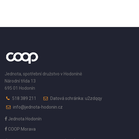
Jednota, spotřební družstvo v Hodoníně
Národní třída 13
695 01 Hodonín
518 389 211
Datová schránka: u2zdqqy
info@jednota-hodonin.cz
Jednota Hodonín
COOP Morava