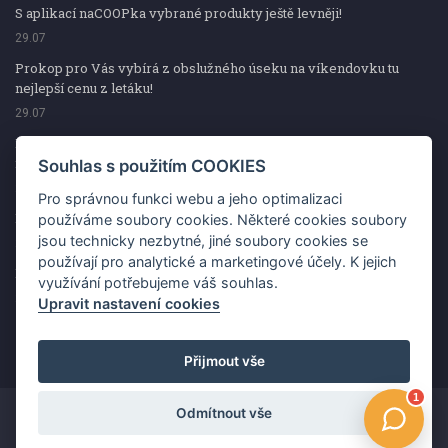
S aplikací naCOOPka vybrané produkty ještě levněji!
29.07
Prokop pro Vás vybírá z obslužného úseku na víkendovku tu
nejlepší cenu z letáku!
29.07
Prokop pro Vás vybírá z obslužného úseku na víkendovku tu
nejlepší cenu z letáku!
Souhlas s použitím COOKIES
29.07
Pro správnou funkci webu a jeho optimalizaci
Kup špekáčky od Váhaly a vyhraj s naCOOPkou sekerku Fiskars
používáme soubory cookies. Některé cookies soubory
jsou technicky nezbytné, jiné soubory cookies se
29.07
používají pro analytické a marketingové účely. K jejich
Prokop pro Vás vybírá na víkendovku ty nejlepší ceny z letáku!
využívání potřebujeme váš souhlas.
29.07
Upravit nastavení cookies
Přijmout vše
Odmítnout vše
Copyright ©2026 Jednota, spotřební družstvo v Hodoníně
Změnit souhlas s použitím COOKIES
Kontakt