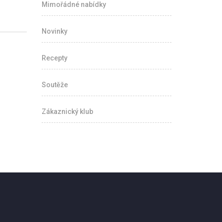
Mimořádné nabídky
Novinky
Recepty
Soutěže
Zákaznický klub