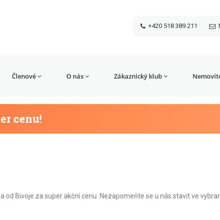
+420 518 389 211
Členové
O nás
Zákaznický klub
Nemovito
er cenu!
 od Bivoje za super akční cenu. Nezapomeňte se u nás stavit ve vybra