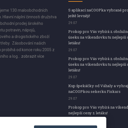
S aplikací naCOOPka vybrané pr
jeme 130 maloobchodních
ještě levněji!
. Hlavní náplní činnosti družstva
29.07
bchodní prodej širokého
tu potravin, nápojů,
Prokop pro Vás vybírá z obsluž
vého a drogistického zboží
úseku na víkendovku tu nejlepší 
letáku!
třeby. Zásobování našich
 probíhá od konce roku 2005 z
29.07
ního a log...
zobrazit více
Prokop pro Vás vybírá z obsluž
úseku na víkendovku tu nejlepší 
letáku!
29.07
Kup špekáčky od Váhaly a vyhraj
naCOOPkou sekerku Fiskars
29.07
Prokop pro Vás vybírá na víken
nejlepší ceny z letáku!
29.07