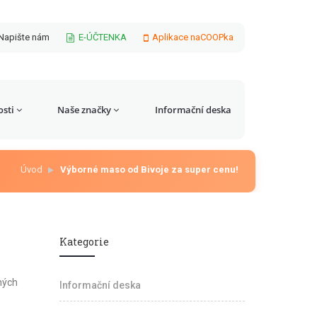
Napište nám
E-ÚČTENKA
Aplikace naCOOPka
sti
Naše značky
Informační deska
Úvod
Výborné maso od Bivoje za super cenu!
Kategorie
ných
Informační deska