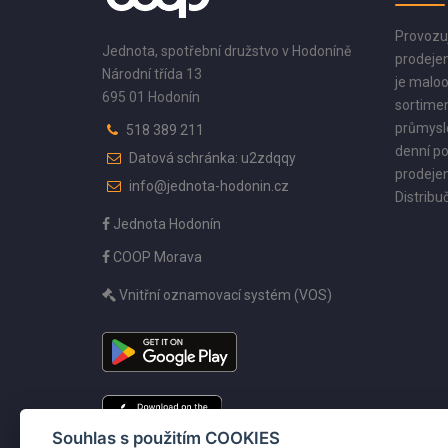
Provozu
Jednota, spotřební družstvo v Hodoníně
prodejen
Národní třída 13
je maloo
695 01 Hodonín
sortimen
průmyslo
518 389 211
denní po
Datová schránka: u2zdqqy
prodejen
info@jednota-hodonin.cz
Distribuč
Jednota Hodonín
COOP Morava
Vnitřní oznamovací systém (VOS)
Souhlas s použitím COOKIES