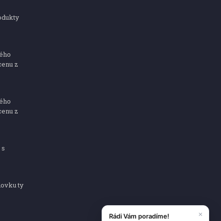
odukty
ného
cenu z
ného
cenu z
 s
dovku ty