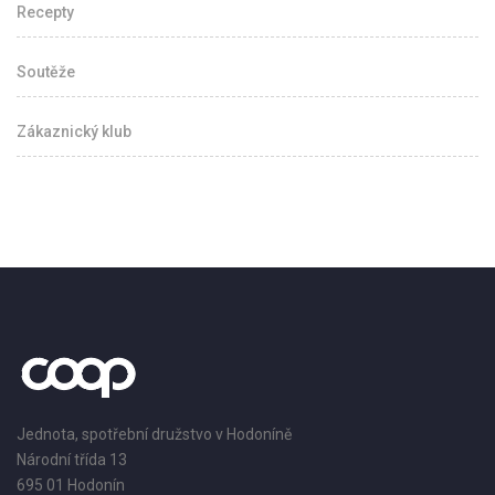
Recepty
Soutěže
Zákaznický klub
Jednota, spotřební družstvo v Hodoníně
Národní třída 13
695 01 Hodonín