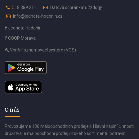
518 389 211
Datová schránka: u2zdqqy
info@jednota-hodonin.cz
Jednota Hodonín
COOP Morava
Vnitřní oznamovací systém (VOS)
O nás
Provozujeme 130 maloobchodních prodejen. Hlavní náplní činnosti
družstva je maloobchodní prodej širokého sortimentu potravin,