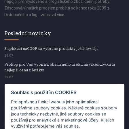
nápojů, průmyslového a drogistického zboží denní potřeby.
Zásobování našich prodejen probíhá od konce roku 2005 z
Distribučního a log...
zobrazit více
Poslední novinky
S aplikací naCOOPka vybrané produkty ještě levněji!
29.07
Prokop pro Vás vybírá z obslužného úseku na víkendovku tu
nejlepší cenu z letáku!
29.07
Prokop pro Vás vybírá z obslužného úseku na víkendovku tu
nejlepší cenu z letáku!
Souhlas s použitím COOKIES
29.07
Pro správnou funkci webu a jeho optimalizaci
Kup špekáčky od Váhaly a vyhraj s naCOOPkou sekerku Fiskars
používáme soubory cookies. Některé cookies soubory
jsou technicky nezbytné, jiné soubory cookies se
29.07
používají pro analytické a marketingové účely. K jejich
Prokop pro Vás vybírá na víkendovku ty nejlepší ceny z letáku!
využívání potřebujeme váš souhlas.