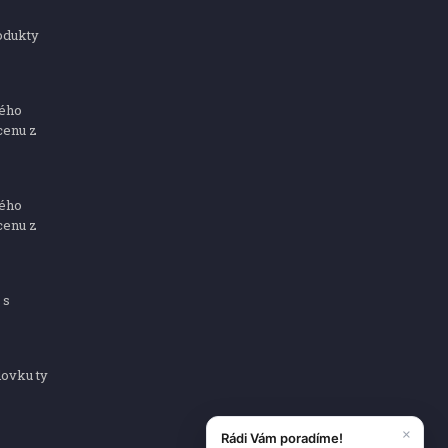
odukty
ného
cenu z
ného
cenu z
 s
dovku ty