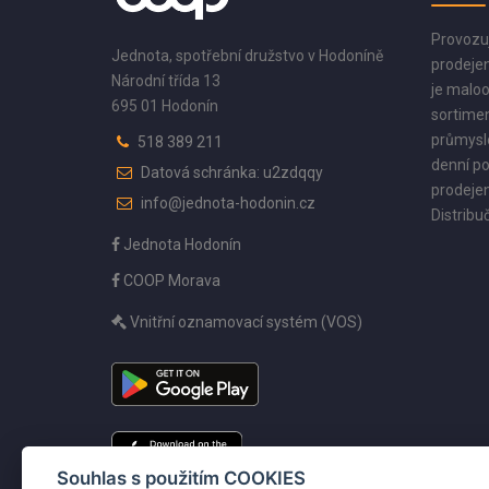
Provozu
Jednota, spotřební družstvo v Hodoníně
prodejen
Národní třída 13
je maloo
695 01 Hodonín
sortimen
průmyslo
518 389 211
denní po
Datová schránka: u2zdqqy
prodejen
info@jednota-hodonin.cz
Distribuč
Jednota Hodonín
COOP Morava
Vnitřní oznamovací systém (VOS)
Souhlas s použitím COOKIES