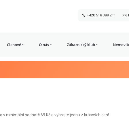
+420 518 389 211
Členové
O nás
Zákaznický klub
Nemovito
a v minimální hodnotě 69 Kč a vyhrajte jednu z krásných cen!