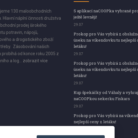
S aplikací naCOOPka vybrané pr
jeme 130 maloobchodních
ještě levněji!
. Hlavní náplní činnosti družstva
29.07
bchodní prodej širokého
tu potravin, nápojů,
Prokop pro Vás vybírá z obsluž
vého a drogistického zboží
úseku na víkendovku tu nejlepší 
letáku!
třeby. Zásobování našich
 probíhá od konce roku 2005 z
29.07
ního a log...
zobrazit více
Prokop pro Vás vybírá z obsluž
úseku na víkendovku tu nejlepší 
letáku!
29.07
Kup špekáčky od Váhaly a vyhraj
naCOOPkou sekerku Fiskars
29.07
Prokop pro Vás vybírá na víken
nejlepší ceny z letáku!
29.07