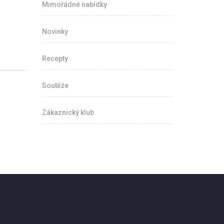
Mimořádné nabídky
Novinky
Recepty
Soutěže
Zákaznický klub