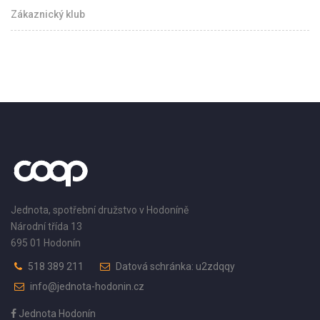
Zákaznický klub
Jednota, spotřební družstvo v Hodoníně
Národní třída 13
695 01 Hodonín
518 389 211
Datová schránka: u2zdqqy
info@jednota-hodonin.cz
Jednota Hodonín