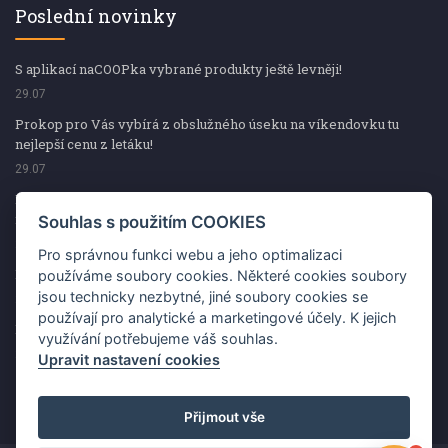
Poslední novinky
S aplikací naCOOPka vybrané produkty ještě levněji!
29.07
Prokop pro Vás vybírá z obslužného úseku na víkendovku tu
nejlepší cenu z letáku!
29.07
Prokop pro Vás vybírá z obslužného úseku na víkendovku tu
nejlepší cenu z letáku!
Souhlas s použitím COOKIES
29.07
Pro správnou funkci webu a jeho optimalizaci
Kup špekáčky od Váhaly a vyhraj s naCOOPkou sekerku Fiskars
používáme soubory cookies. Některé cookies soubory
jsou technicky nezbytné, jiné soubory cookies se
29.07
používají pro analytické a marketingové účely. K jejich
Prokop pro Vás vybírá na víkendovku ty nejlepší ceny z letáku!
využívání potřebujeme váš souhlas.
29.07
Upravit nastavení cookies
Přijmout vše