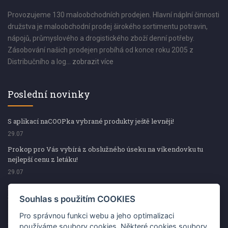
Provozujeme 130 maloobchodních prodejen. Hlavní náplní činnosti
družstva je maloobchodní prodej širokého sortimentu potravin,
nápojů, průmyslového a drogistického zboží denní potřeby.
Zásobování našich prodejen probíhá od konce roku 2005 z
Distribučního a log...
zobrazit více
Poslední novinky
S aplikací naCOOPka vybrané produkty ještě levněji!
29.07
Prokop pro Vás vybírá z obslužného úseku na víkendovku tu
nejlepší cenu z letáku!
29.07
Prokop pro Vás vybírá z obslužného úseku na víkendovku tu
nejlepší cenu z letáku!
Souhlas s použitím COOKIES
29.07
Pro správnou funkci webu a jeho optimalizaci
Kup špekáčky od Váhaly a vyhraj s naCOOPkou sekerku Fiskars
používáme soubory cookies. Některé cookies soubory