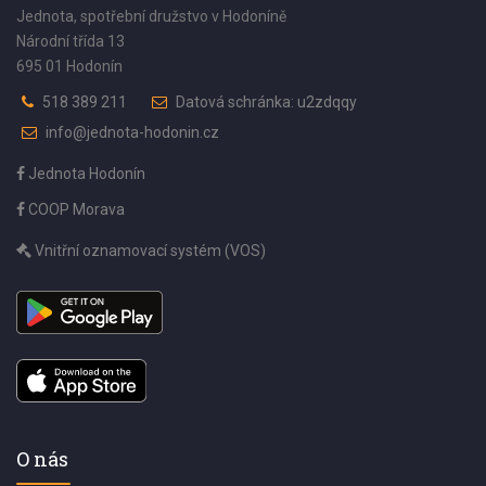
Jednota, spotřební družstvo v Hodoníně
Národní třída 13
695 01 Hodonín
518 389 211
Datová schránka: u2zdqqy
info@jednota-hodonin.cz
Jednota Hodonín
COOP Morava
Vnitřní oznamovací systém (VOS)
O nás