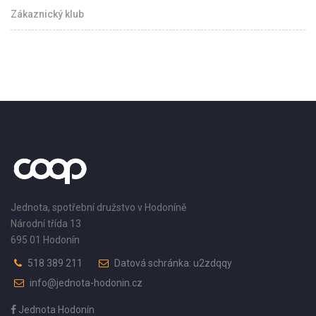
Zákaznický klub
Jednota, spotřební družstvo v Hodoníně
Národní třída 13
695 01 Hodonín
518 389 211
Datová schránka: u2zdqqy
info@jednota-hodonin.cz
Jednota Hodonín