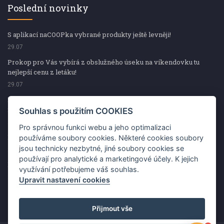
Poslední novinky
S aplikací naCOOPka vybrané produkty ještě levněji!
29.07
Prokop pro Vás vybírá z obslužného úseku na víkendovku tu
nejlepší cenu z letáku!
29.07
Prokop pro Vás vybírá z obslužného úseku na víkendovku tu
nejlepší cenu z letáku!
Souhlas s použitím COOKIES
29.07
Pro správnou funkci webu a jeho optimalizaci
Kup špekáčky od Váhaly a vyhraj s naCOOPkou sekerku Fiskars
používáme soubory cookies. Některé cookies soubory
jsou technicky nezbytné, jiné soubory cookies se
29.07
používají pro analytické a marketingové účely. K jejich
Prokop pro Vás vybírá na víkendovku ty nejlepší ceny z letáku!
využívání potřebujeme váš souhlas.
29.07
Upravit nastavení cookies
Přijmout vše