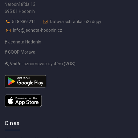
Národní třída 13
695 01 Hodonín
518 389 211
Datová schránka: u2zdqqy
info@jednota-hodonin.cz
Jednota Hodonín
COOP Morava
Vnitřní oznamovací systém (VOS)
O nás