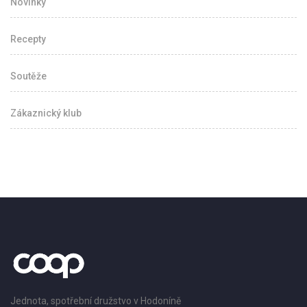
Novinky
Recepty
Soutěže
Zákaznický klub
Jednota, spotřební družstvo v Hodoníně