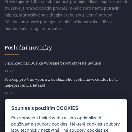
Provozujeme 130 maloobchodních prodejen. Hlavní náplní činnosti
družstva je maloobchodní prodej širokého sortimentu potravin,
nápojů, průmyslového a drogistického zboží denní potřeby.
Zásobování našich prodejen probíhá od konce roku 2005 z
Distribučního a log...
zobrazit více
Poslední novinky
S aplikací naCOOPka vybrané produkty ještě levněji!
29.07
Prokop pro Vás vybírá z obslužného úseku na víkendovku tu
nejlepší cenu z letáku!
29.07
Prokop pro Vás vybírá z obslužného úseku na víkendovku tu
nejlepší cenu z letáku!
Souhlas s použitím COOKIES
29.07
Pro správnou funkci webu a jeho optimalizaci
Kup špekáčky od Váhaly a vyhraj s naCOOPkou sekerku Fiskars
používáme soubory cookies. Některé cookies soubory
jsou technicky nezbytné, jiné soubory cookies se
29.07