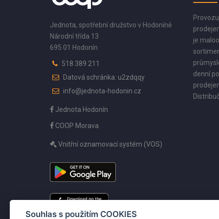
Provozu
Jednota, spotřební družstvo v Hodoníně
prodejen
Národní třída 13
je maloo
695 01 Hodonín
sortimen
průmyslo
518 389 211
denní po
Datová schránka: u2zdqqy
prodejen
info@jednota-hodonin.cz
Distribuč
Jednota Hodonín
COOP Morava
Vnitřní oznamovací systém (VOS)
Souhlas s použitím COOKIES