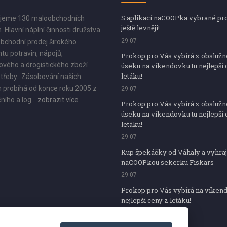
S aplikací naCOOPka vybrané pr
jeme 130 maloobchodních
ještě levněji!
. Hlavní náplní činnosti družstva
29.07
bchodní prodej širokého
tu potravin, nápojů,
Prokop pro Vás vybírá z obsluž
vého a drogistického zboží
úseku na víkendovku tu nejlepší 
letáku!
třeby. Zásobování našich
 probíhá od konce roku 2005 z
29.07
ního a log...
zobrazit více
Prokop pro Vás vybírá z obsluž
úseku na víkendovku tu nejlepší 
letáku!
29.07
Kup špekáčky od Váhaly a vyhraj
naCOOPkou sekerku Fiskars
29.07
Prokop pro Vás vybírá na víken
nejlepší ceny z letáku!
29.07