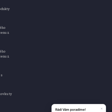
odukty
ného
cenu z
ného
cenu z
 s
dovku ty