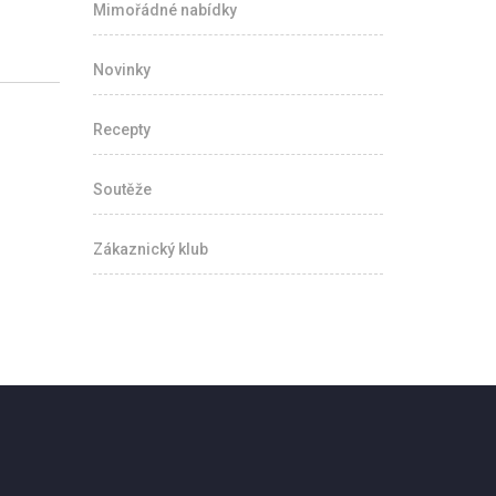
Mimořádné nabídky
Novinky
Recepty
Soutěže
Zákaznický klub