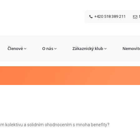
+420 518 389 211
Členové
O nás
Zákaznický klub
Nemovito
ném kolektivu a solidním ohodnocením s mnoha benefity?