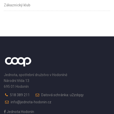
Zákaznický klub
Jednota, spotřební družstvo v Hodoníně
Národní třída 13
695 01 Hodonín
518 389 211
Datová schránka: u2zdqqy
info@jednota-hodonin.cz
Jednota Hodonín