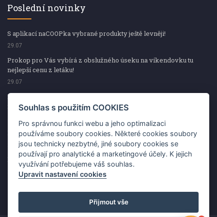
Poslední novinky
S aplikací naCOOPka vybrané produkty ještě levněji!
29.07
Prokop pro Vás vybírá z obslužného úseku na víkendovku tu
nejlepší cenu z letáku!
29.07
Prokop pro Vás vybírá z obslužného úseku na víkendovku tu
nejlepší cenu z letáku!
Souhlas s použitím COOKIES
29.07
Pro správnou funkci webu a jeho optimalizaci
Kup špekáčky od Váhaly a vyhraj s naCOOPkou sekerku Fiskars
používáme soubory cookies. Některé cookies soubory
jsou technicky nezbytné, jiné soubory cookies se
29.07
používají pro analytické a marketingové účely. K jejich
Prokop pro Vás vybírá na víkendovku ty nejlepší ceny z letáku!
využívání potřebujeme váš souhlas.
29.07
Upravit nastavení cookies
Přijmout vše