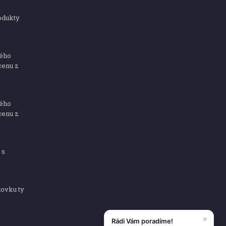
odukty
ného
cenu z
ného
cenu z
 s
dovku ty