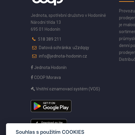
Provozu
Jednota, spotřební družstvo v Hodoníně
prodejen
Národní třída 13
je maloo
695 01 Hodonín
sortimen
průmyslo
518 389 211
denní po
Datová schránka: u2zdqqy
prodejen
info@jednota-hodonin.cz
Distribuč
Jednota Hodonín
COOP Morava
Vnitřní oznamovací systém (VOS)
Souhlas s použitím COOKIES