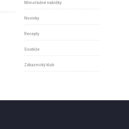
Mimořádné nabídky
Novinky
Recepty
Soutěže
Zákaznický klub