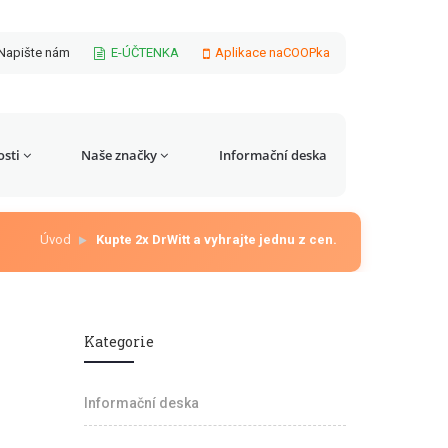
Napište nám
E-ÚČTENKA
Aplikace naCOOPka
sti
Naše značky
Informační deska
Úvod
Kupte 2x DrWitt a vyhrajte jednu z cen.
Kategorie
Informační deska