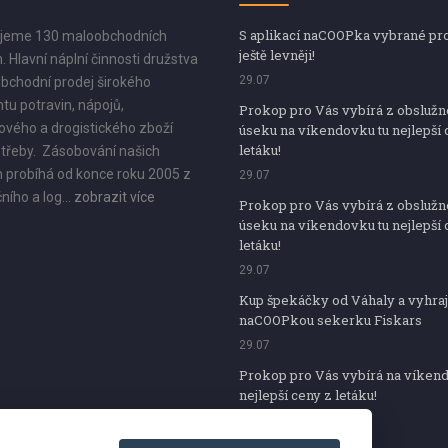
S aplikací naCOOPka vybrané pr
jeme 130 maloobchodních
ještě levněji!
. Hlavní náplní činnosti družstva
29.07
bchodní prodej širokého
tu potravin, nápojů,
Prokop pro Vás vybírá z obsluž
vého a drogistického zboží
úseku na víkendovku tu nejlepší 
letáku!
třeby. Zásobování našich
 probíhá od konce roku 2005 z
29.07
ního a log...
zobrazit více
Prokop pro Vás vybírá z obsluž
úseku na víkendovku tu nejlepší 
letáku!
29.07
Kup špekáčky od Váhaly a vyhraj
naCOOPkou sekerku Fiskars
29.07
Prokop pro Vás vybírá na víken
nejlepší ceny z letáku!
29.07