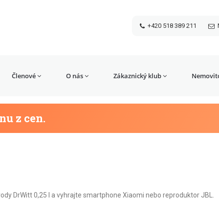
+420 518 389 211
Členové
O nás
Zákaznický klub
Nemovito
nu z cen.
í vody DrWitt 0,25 l a vyhrajte smartphone Xiaomi nebo reproduktor JBL.