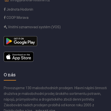
info@jednota-hodonin.cz
Jednota Hodonín
COOP Morava
Vnitřní oznamovací systém (VOS)
O nás
Provozujeme 130 maloobchodních prodejen. Hlavní náplní činnosti
družstva je maloobchodní prodej širokého sortimentu potravin,
nápojů, průmyslového a drogistického zboží denní potřeby.
Zásobování našich prodejen probíhá od konce roku 2005 z
Distribučního a log...
zobrazit více