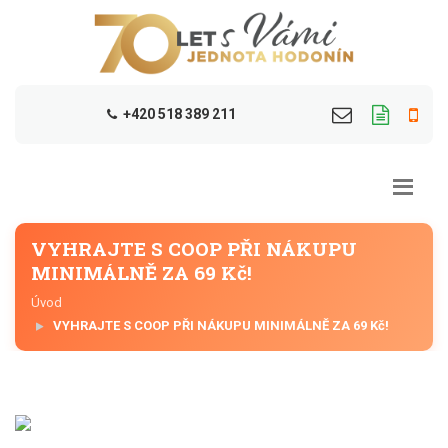
+420 518 389 211
VYHRAJTE S COOP PŘI NÁKUPU
MINIMÁLNĚ ZA 69 Kč!
Úvod
VYHRAJTE S COOP PŘI NÁKUPU MINIMÁLNĚ ZA 69 Kč!