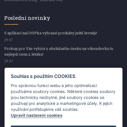
Poslední novinky
S aplikací naCOOPka vybrané produkty ještě levněji!
29.07
Prokop pro Vás vybírá z obslužného úseku na víkendovku tu
nejlepší cenu z letáku!
29.07
Prokop pro Vás vybírá z obslužného úseku na víkendovku tu
nejlepší cenu z letáku!
Souhlas s použitím COOKIES
29.07
Pro správnou funkci webu a jeho optimalizaci
Kup špekáčky od Váhaly a vyhraj s naCOOPkou sekerku Fiskars
používáme soubory cookies. Některé cookies soubory
jsou technicky nezbytné, jiné soubory cookies se
29.07
používají pro analytické a marketingové účely. K jejich
Prokop pro Vás vybírá na víkendovku ty nejlepší ceny z letáku!
využívání potřebujeme váš souhlas.
29.07
Upravit nastavení cookies