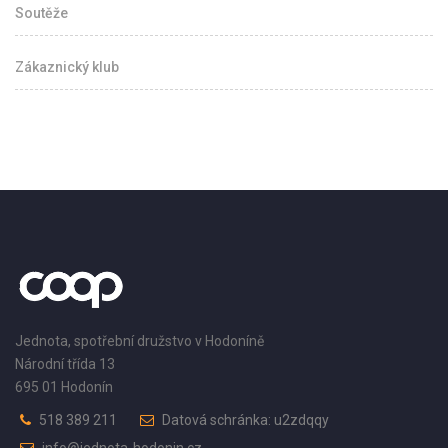
Soutěže
Zákaznický klub
Jednota, spotřební družstvo v Hodoníně
Národní třída 13
695 01 Hodonín
518 389 211
Datová schránka: u2zdqqy