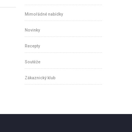
Mimořádné nabídky
Novinky
Recepty
Soutěže
Zákaznický klub