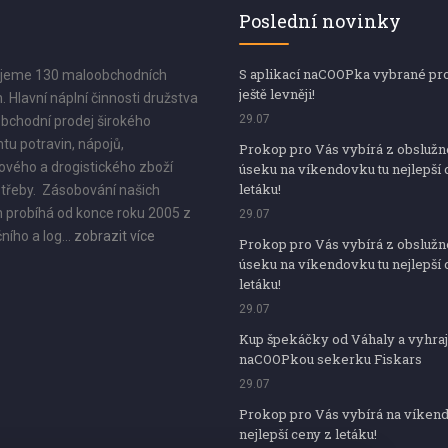
Poslední novinky
S aplikací naCOOPka vybrané pr
jeme 130 maloobchodních
ještě levněji!
. Hlavní náplní činnosti družstva
29.07
bchodní prodej širokého
tu potravin, nápojů,
Prokop pro Vás vybírá z obsluž
vého a drogistického zboží
úseku na víkendovku tu nejlepší 
letáku!
třeby. Zásobování našich
 probíhá od konce roku 2005 z
29.07
ního a log...
zobrazit více
Prokop pro Vás vybírá z obsluž
úseku na víkendovku tu nejlepší 
letáku!
29.07
Kup špekáčky od Váhaly a vyhraj
naCOOPkou sekerku Fiskars
29.07
Prokop pro Vás vybírá na víken
nejlepší ceny z letáku!