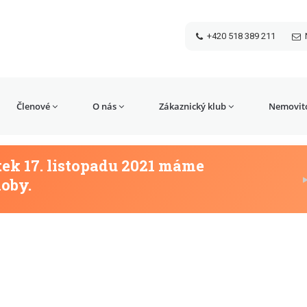
+420 518 389 211
Členové
O nás
Zákaznický klub
Nemovito
tek 17. listopadu 2021 máme
doby.