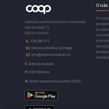
O nás
Provozu
Jednota, spotřební družstvo v Hodoníně
prodejen
Národní třída 13
je maloo
695 01 Hodonín
sortimen
průmyslo
518 389 211
denní po
Datová schránka: u2zdqqy
prodejen
info@jednota-hodonin.cz
Distribuč
Jednota Hodonín
COOP Morava
Vnitřní oznamovací systém (VOS)