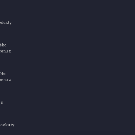
odukty
ného
cenu z
ného
cenu z
 s
dovku ty