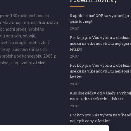
Poslední novinky
S aplikací naCOOPka vybrané pr
jeme 130 maloobchodních
ještě levněji!
. Hlavní náplní činnosti družstva
29.07
bchodní prodej širokého
tu potravin, nápojů,
Prokop pro Vás vybírá z obsluž
vého a drogistického zboží
úseku na víkendovku tu nejlepší 
letáku!
třeby. Zásobování našich
 probíhá od konce roku 2005 z
29.07
ního a log...
zobrazit více
Prokop pro Vás vybírá z obsluž
úseku na víkendovku tu nejlepší 
letáku!
29.07
Kup špekáčky od Váhaly a vyhraj
naCOOPkou sekerku Fiskars
29.07
Prokop pro Vás vybírá na víken
nejlepší ceny z letáku!
29.07