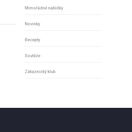
Mimořádné nabídky
Novinky
Recepty
Soutěže
Zákaznický klub