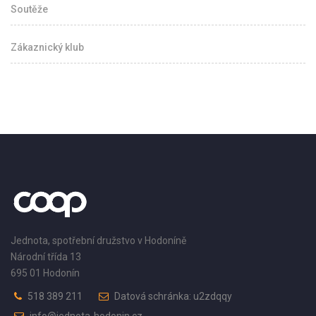
Soutěže
Zákaznický klub
Jednota, spotřební družstvo v Hodoníně
Národní třída 13
695 01 Hodonín
518 389 211
Datová schránka: u2zdqqy