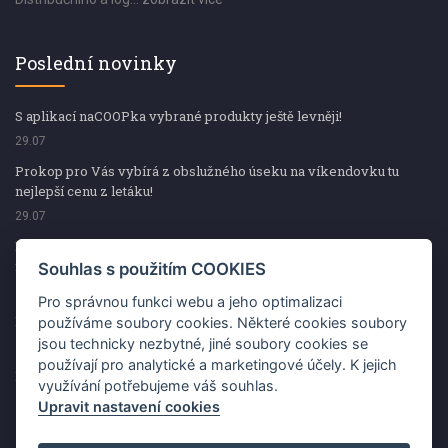
Poslední novinky
S aplikací naCOOPka vybrané produkty ještě levněji!
29.07
Prokop pro Vás vybírá z obslužného úseku na víkendovku tu
nejlepší cenu z letáku!
29.07
Prokop pro Vás vybírá z obslužného úseku na víkendovku tu
nejlepší cenu z letáku!
Souhlas s použitím COOKIES
29.07
Pro správnou funkci webu a jeho optimalizaci
Kup špekáčky od Váhaly a vyhraj s naCOOPkou sekerku Fiskars
používáme soubory cookies. Některé cookies soubory
jsou technicky nezbytné, jiné soubory cookies se
29.07
používají pro analytické a marketingové účely. K jejich
Prokop pro Vás vybírá na víkendovku ty nejlepší ceny z letáku!
využívání potřebujeme váš souhlas.
29.07
Upravit nastavení cookies