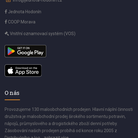
info@jednota-hodonin.cz
Jednota Hodonín
COOP Morava
Vnitřní oznamovací systém (VOS)
O nás
Provozujeme 130 maloobchodních prodejen. Hlavní náplní činnosti
družstva je maloobchodní prodej širokého sortimentu potravin,
nápojů, průmyslového a drogistického zboží denní potřeby.
Zásobování našich prodejen probíhá od konce roku 2005 z
Distribučního a log...
zobrazit více