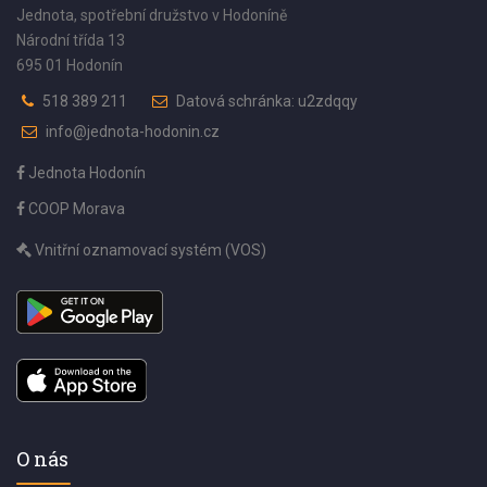
Jednota, spotřební družstvo v Hodoníně
Národní třída 13
695 01 Hodonín
518 389 211
Datová schránka: u2zdqqy
info@jednota-hodonin.cz
Jednota Hodonín
COOP Morava
Vnitřní oznamovací systém (VOS)
O nás