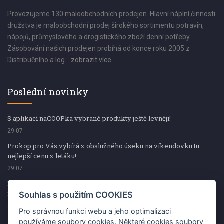
Provozujeme 130 maloobchodních prodejen. Hlavní náplní činnosti
družstva je maloobchodní prodej širokého sortimentu potravin,
nápojů, průmyslového a drogistického zboží denní potřeby.
Zásobování našich prodejen probíhá od konce roku 2005 z
Distribučního a log...
zobrazit více
Poslední novinky
S aplikací naCOOPka vybrané produkty ještě levněji!
29.07
Prokop pro Vás vybírá z obslužného úseku na víkendovku tu
nejlepší cenu z letáku!
29.07
Prokop pro Vás vybírá z obslužného úseku na víkendovku tu
nejlepší cenu z letáku!
Souhlas s použitím COOKIES
29.07
Pro správnou funkci webu a jeho optimalizaci
Kup špekáčky od Váhaly a vyhraj s naCOOPkou sekerku Fiskars
používáme soubory cookies. Některé cookies soubory