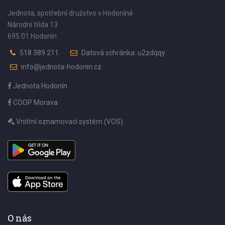
Jednota, spotřební družstvo v Hodoníně
Národní třída 13
695 01 Hodonín
518 389 211
Datová schránka: u2zdqqy
info@jednota-hodonin.cz
Jednota Hodonín
COOP Morava
Vnitřní oznamovací systém (VOS)
O nás