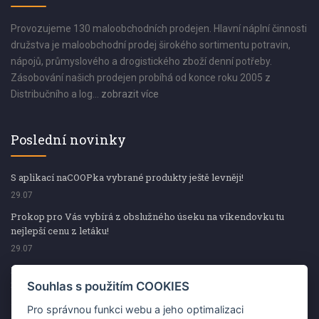
Provozujeme 130 maloobchodních prodejen. Hlavní náplní činnosti
družstva je maloobchodní prodej širokého sortimentu potravin,
nápojů, průmyslového a drogistického zboží denní potřeby.
Zásobování našich prodejen probíhá od konce roku 2005 z
Distribučního a log...
zobrazit více
Poslední novinky
S aplikací naCOOPka vybrané produkty ještě levněji!
29.07
Prokop pro Vás vybírá z obslužného úseku na víkendovku tu
nejlepší cenu z letáku!
29.07
Prokop pro Vás vybírá z obslužného úseku na víkendovku tu
nejlepší cenu z letáku!
Souhlas s použitím COOKIES
29.07
Pro správnou funkci webu a jeho optimalizaci