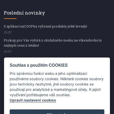
Poslední novinky
S aplikací naCOOPka vybrané produkty ještě levněji!
29.07
Prokop pro Vás vybírá z obslužného úseku na víkendovku tu
nejlepší cenu z letáku!
29.07
Prokop pro Vás vybírá z obslužného úseku na víkendovku tu
nejlepší cenu z letáku!
Souhlas s použitím COOKIES
29.07
Pro správnou funkci webu a jeho optimalizaci
Kup špekáčky od Váhaly a vyhraj s naCOOPkou sekerku Fiskars
používáme soubory cookies. Některé cookies soubory
jsou technicky nezbytné, jiné soubory cookies se
29.07
používají pro analytické a marketingové účely. K jejich
Prokop pro Vás vybírá na víkendovku ty nejlepší ceny z letáku!
využívání potřebujeme váš souhlas.
29.07
Upravit nastavení cookies