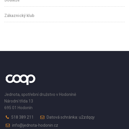
Zákaznický klub
Jednota, spotřební družstvo v Hodoníně
Národní třída 13
695 01 Hodonín
518 389 211
Datová schránka: u2zdqqy
info@jednota-hodonin.cz