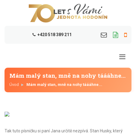
+420 518 389 211
Mám malý stan, mně na nohy táááhne...
Úvod
Mám malý stan, mně na nohy táááhne...
Tak tuto písničku si paní Jana určitě nezpívá. Stan Husky, který