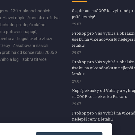
S aplikací naCOOPka vybrané pr
jeme 130 maloobchodních
ještě levněji!
. Hlavní náplní činnosti družstva
29.07
bchodní prodej širokého
tu potravin, nápojů,
Prokop pro Vás vybírá z obsluž
vého a drogistického zboží
úseku na víkendovku tu nejlepší 
letáku!
třeby. Zásobování našich
 probíhá od konce roku 2005 z
29.07
ního a log...
zobrazit více
Prokop pro Vás vybírá z obsluž
úseku na víkendovku tu nejlepší 
letáku!
29.07
Kup špekáčky od Váhaly a vyhraj
naCOOPkou sekerku Fiskars
29.07
Prokop pro Vás vybírá na víken
nejlepší ceny z letáku!
29.07