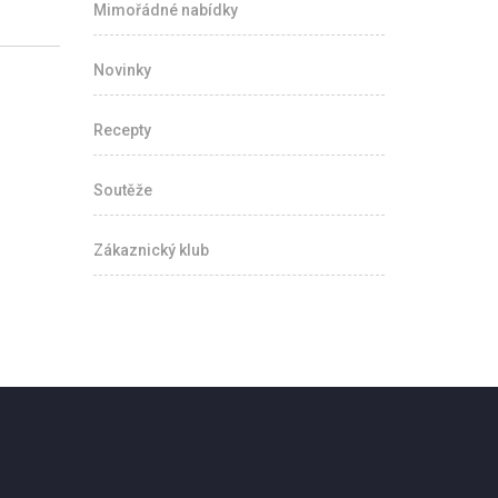
Mimořádné nabídky
Novinky
Recepty
Soutěže
Zákaznický klub