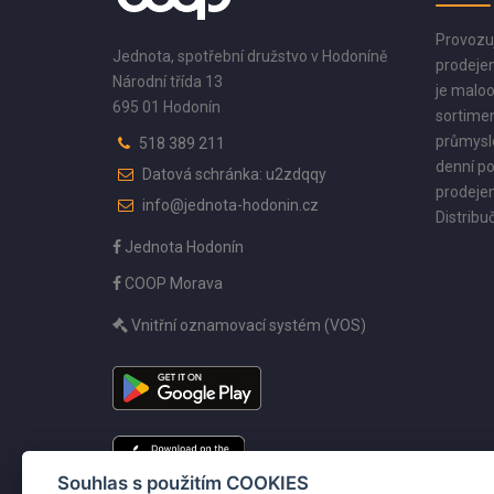
Provozu
Jednota, spotřební družstvo v Hodoníně
prodejen
Národní třída 13
je maloo
695 01 Hodonín
sortimen
průmyslo
518 389 211
denní po
Datová schránka: u2zdqqy
prodejen
info@jednota-hodonin.cz
Distribuč
Jednota Hodonín
COOP Morava
Vnitřní oznamovací systém (VOS)
Souhlas s použitím COOKIES