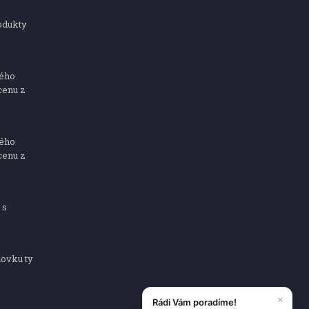
odukty
ného
cenu z
ného
cenu z
 s
dovku ty