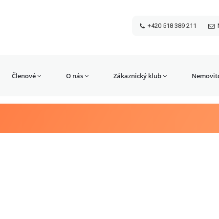
+420 518 389 211
Členové
O nás
Zákaznický klub
Nemovito