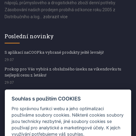
nápojů, průmyslového a drogistického zboží denní potřeby.
Zásobování našich prodejen probíhá od konce roku 2005 z
Distribučního a log...
zobrazit více
Poslední novinky
S aplikací naCOOPka vybrané produkty ještě levněji!
29.07
Prokop pro Vás vybírá z obslužného úseku na víkendovku tu
nejlepší cenu z letáku!
29.07
Prokop pro Vás vybírá z obslužného úseku na víkendovku tu
nejlepší cenu z letáku!
Souhlas s použitím COOKIES
29.07
Pro správnou funkci webu a jeho optimalizaci
Kup špekáčky od Váhaly a vyhraj s naCOOPkou sekerku Fiskars
používáme soubory cookies. Některé cookies soubory
jsou technicky nezbytné, jiné soubory cookies se
29.07
používají pro analytické a marketingové účely. K jejich
Prokop pro Vás vybírá na víkendovku ty nejlepší ceny z letáku!
využívání potřebujeme váš souhlas.