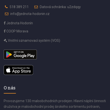
518 389 211
Datová schránka: u2zdqqy
info@jednota-hodonin.cz
Jednota Hodonín
COOP Morava
Vnitřní oznamovací systém (VOS)
O nás
Provozujeme 130 maloobchodních prodejen. Hlavní náplní činnosti
družstva je maloobchodní prodej širokého sortimentu potravin,