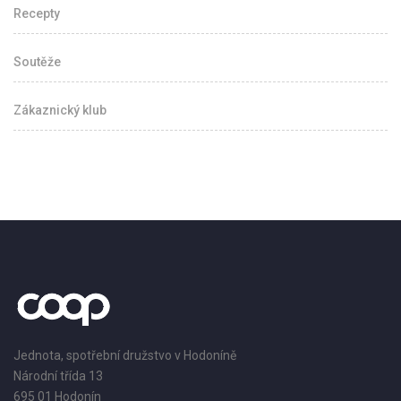
Recepty
Soutěže
Zákaznický klub
Jednota, spotřební družstvo v Hodoníně
Národní třída 13
695 01 Hodonín