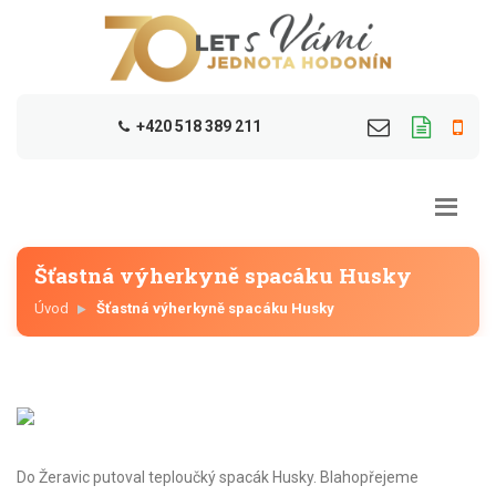
+420 518 389 211
Šťastná výherkyně spacáku Husky
Úvod
Šťastná výherkyně spacáku Husky
Do Žeravic putoval teploučký spacák Husky. Blahopřejeme