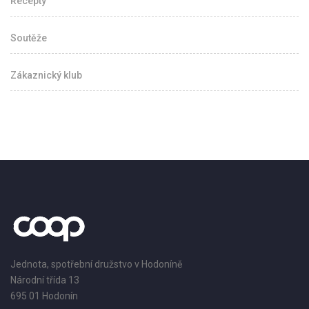
Recepty
Soutěže
Zákaznický klub
Jednota, spotřební družstvo v Hodoníně
Národní třída 13
695 01 Hodonín