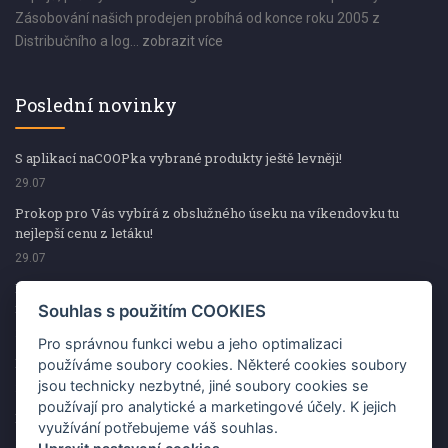
Zásobování našich prodejen probíhá od konce roku 2005 z
Distribučního a log...
zobrazit více
Poslední novinky
S aplikací naCOOPka vybrané produkty ještě levněji!
29.07
Prokop pro Vás vybírá z obslužného úseku na víkendovku tu
nejlepší cenu z letáku!
29.07
Prokop pro Vás vybírá z obslužného úseku na víkendovku tu
nejlepší cenu z letáku!
Souhlas s použitím COOKIES
29.07
Pro správnou funkci webu a jeho optimalizaci
Kup špekáčky od Váhaly a vyhraj s naCOOPkou sekerku Fiskars
používáme soubory cookies. Některé cookies soubory
jsou technicky nezbytné, jiné soubory cookies se
29.07
používají pro analytické a marketingové účely. K jejich
Prokop pro Vás vybírá na víkendovku ty nejlepší ceny z letáku!
využívání potřebujeme váš souhlas.
29.07