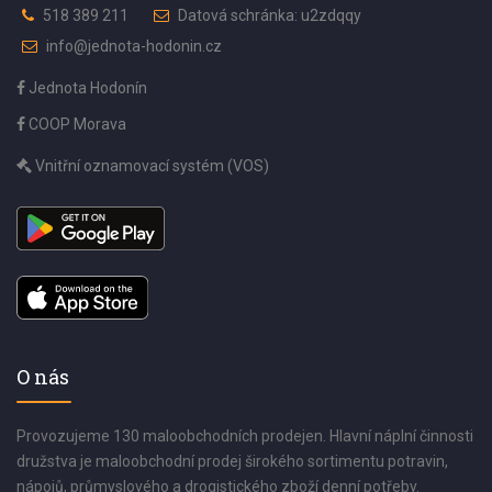
518 389 211
Datová schránka: u2zdqqy
info@jednota-hodonin.cz
Jednota Hodonín
COOP Morava
Vnitřní oznamovací systém (VOS)
O nás
Provozujeme 130 maloobchodních prodejen. Hlavní náplní činnosti
družstva je maloobchodní prodej širokého sortimentu potravin,
nápojů, průmyslového a drogistického zboží denní potřeby.