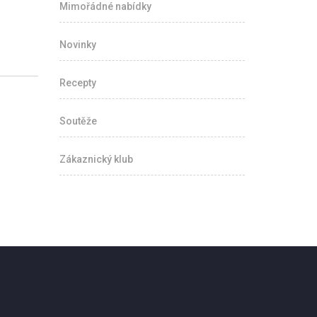
Mimořádné nabídky
Novinky
Recepty
Soutěže
Zákaznický klub