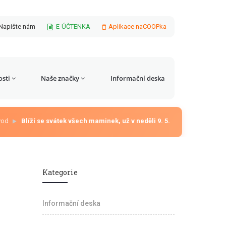
Napište nám
E-ÚČTENKA
Aplikace naCOOPka
sti
Naše značky
Informační deska
vod
Blíží se svátek všech maminek, už v neděli 9. 5.
Kategorie
Informační deska