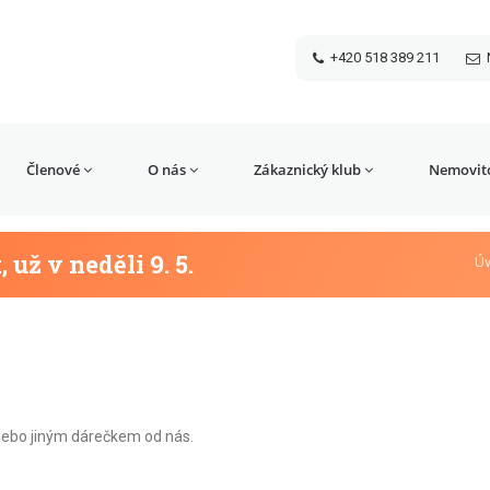
+420 518 389 211
Členové
O nás
Zákaznický klub
Nemovito
už v neděli 9. 5.
Ú
nebo jiným dárečkem od nás.