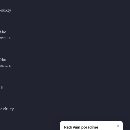
odukty
ného
cenu z
ného
cenu z
 s
dovku ty