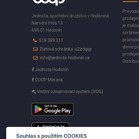
Provozu
Jednota, spotřební družstvo v Hodoníně
prodejen
Národní třída 13
je maloo
695 01 Hodonín
sortimen
průmyslo
518 389 211
denní po
Datová schránka: u2zdqqy
prodejen
info@jednota-hodonin.cz
Distribuč
Jednota Hodonín
COOP Morava
Vnitřní oznamovací systém (VOS)
Souhlas s použitím COOKIES