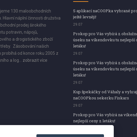
S aplikací naCOOPka vybrané pr
jeme 130 maloobchodních
ještě levněji!
. Hlavní náplní činnosti družstva
29.07
bchodní prodej širokého
tu potravin, nápojů,
Prokop pro Vás vybírá z obsluž
vého a drogistického zboží
úseku na víkendovku tu nejlepší 
letáku!
třeby. Zásobování našich
 probíhá od konce roku 2005 z
29.07
ního a log...
zobrazit více
Prokop pro Vás vybírá z obsluž
úseku na víkendovku tu nejlepší 
letáku!
29.07
Kup špekáčky od Váhaly a vyhraj
naCOOPkou sekerku Fiskars
29.07
Prokop pro Vás vybírá na víken
nejlepší ceny z letáku!
29.07