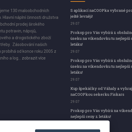
S aplikací naCOOPka vybrané pr
jeme 130 maloobchodních
ještě levněji!
. Hlavní náplní činnosti družstva
29.07
bchodní prodej širokého
tu potravin, nápojů,
Prokop pro Vás vybírá z obsluž
vého a drogistického zboží
úseku na víkendovku tu nejlepší 
letáku!
třeby. Zásobování našich
 probíhá od konce roku 2005 z
29.07
ního a log...
zobrazit více
Prokop pro Vás vybírá z obsluž
úseku na víkendovku tu nejlepší 
letáku!
29.07
Kup špekáčky od Váhaly a vyhraj
naCOOPkou sekerku Fiskars
29.07
Prokop pro Vás vybírá na víken
nejlepší ceny z letáku!
29.07