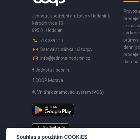
Provozu
Jednota, spotřební družstvo v Hodoníně
prodejen
Národní třída 13
je maloo
695 01 Hodonín
sortimen
průmyslo
518 389 211
denní po
Datová schránka: u2zdqqy
prodejen
info@jednota-hodonin.cz
Distribuč
Jednota Hodonín
COOP Morava
Vnitřní oznamovací systém (VOS)
Souhlas s použitím COOKIES