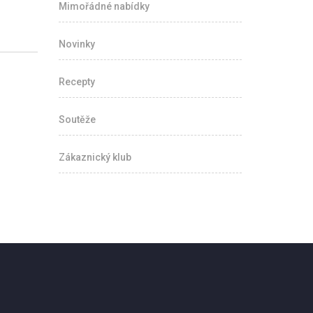
Mimořádné nabídky
Novinky
Recepty
Soutěže
Zákaznický klub