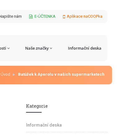
Napište nám
E-ÚČTENKA
Aplikace naCOOPka
sti
Naše značky
Informační deska
Úvod
Batůžek k Aperolu v našich supermarketech
Kategorie
Informační deska