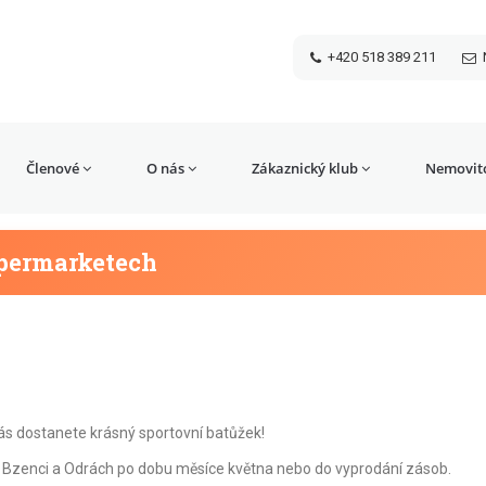
+420 518 389 211
Členové
O nás
Zákaznický klub
Nemovito
upermarketech
 nás dostanete krásný sportovní batůžek!
, Bzenci a Odrách po dobu měsíce května nebo do vyprodání zásob.