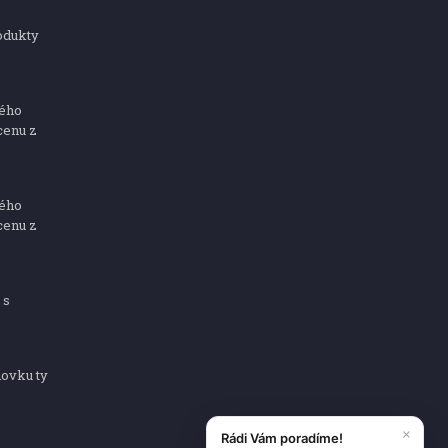
odukty
ného
cenu z
ného
cenu z
 s
dovku ty