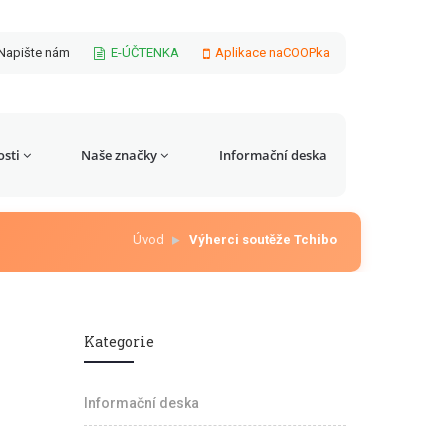
Napište nám
E-ÚČTENKA
Aplikace naCOOPka
sti
Naše značky
Informační deska
Úvod
Výherci soutěže Tchibo
Kategorie
Informační deska