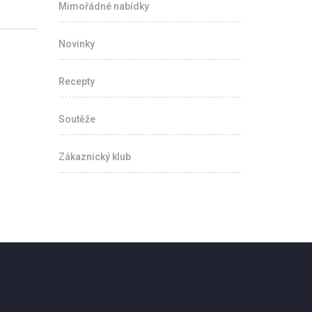
Mimořádné nabídky
Novinky
Recepty
Soutěže
Zákaznický klub