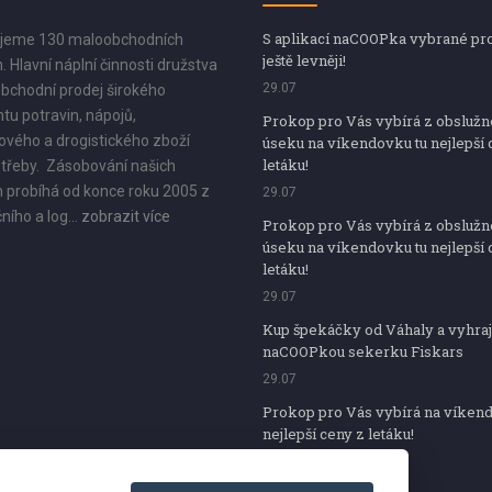
S aplikací naCOOPka vybrané pr
jeme 130 maloobchodních
ještě levněji!
. Hlavní náplní činnosti družstva
29.07
bchodní prodej širokého
tu potravin, nápojů,
Prokop pro Vás vybírá z obsluž
vého a drogistického zboží
úseku na víkendovku tu nejlepší 
letáku!
třeby. Zásobování našich
 probíhá od konce roku 2005 z
29.07
ního a log...
zobrazit více
Prokop pro Vás vybírá z obsluž
úseku na víkendovku tu nejlepší 
letáku!
29.07
Kup špekáčky od Váhaly a vyhraj
naCOOPkou sekerku Fiskars
29.07
Prokop pro Vás vybírá na víken
nejlepší ceny z letáku!
29.07