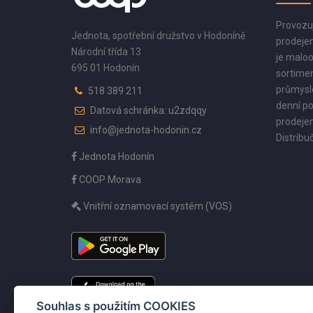
Provozu
Jednota, spotřební družstvo v Hodoníně
prodejen
Národní třída 13
je maloo
695 01 Hodonín
sortimen
průmyslo
518 389 211
denní po
Datová schránka: u2zdqqy
prodejen
info@jednota-hodonin.cz
Distribuč
Jednota Hodonín
COOP Morava
Vnitřní oznamovací systém (VOS)
Souhlas s použitím COOKIES