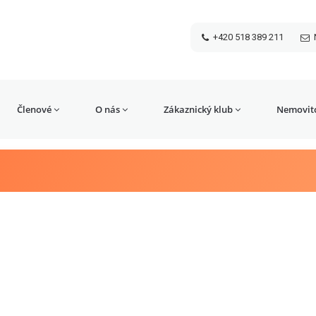
+420 518 389 211
Členové
O nás
Zákaznický klub
Nemovito