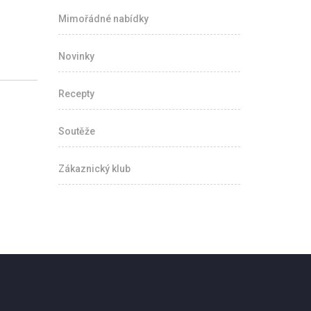
Mimořádné nabídky
Novinky
Recepty
Soutěže
Zákaznický klub