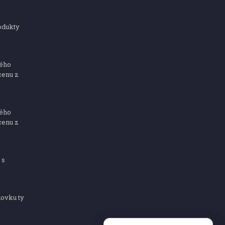
odukty
ného
cenu z
ného
cenu z
 s
dovku ty