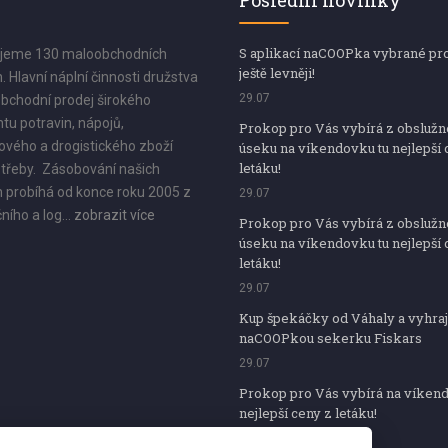
Poslední novinky
S aplikací naCOOPka vybrané pr
jeme 130 maloobchodních
ještě levněji!
. Hlavní náplní činnosti družstva
29.07
bchodní prodej širokého
tu potravin, nápojů,
Prokop pro Vás vybírá z obsluž
vého a drogistického zboží
úseku na víkendovku tu nejlepší 
letáku!
třeby. Zásobování našich
 probíhá od konce roku 2005 z
29.07
ního a log...
zobrazit více
Prokop pro Vás vybírá z obsluž
úseku na víkendovku tu nejlepší 
letáku!
29.07
Kup špekáčky od Váhaly a vyhraj
naCOOPkou sekerku Fiskars
29.07
Prokop pro Vás vybírá na víken
nejlepší ceny z letáku!
29.07