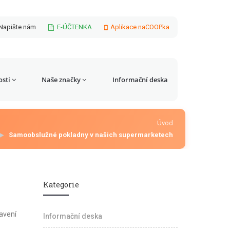
Napište nám
E-ÚČTENKA
Aplikace naCOOPka
sti
Naše značky
Informační deska
Úvod
Samoobslužné pokladny v našich supermarketech
Kategorie
avení
Informační deska