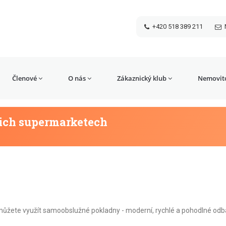
+420 518 389 211
Členové
O nás
Zákaznický klub
Nemovito
ich supermarketech
můžete využít samoobslužné pokladny - moderní, rychlé a pohodlné odb