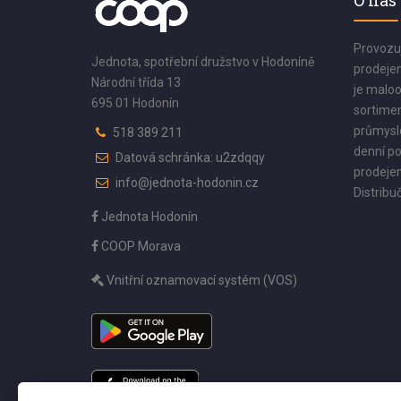
O nás
Provozu
Jednota, spotřební družstvo v Hodoníně
prodejen
Národní třída 13
je maloo
695 01 Hodonín
sortimen
průmyslo
518 389 211
denní po
Datová schránka: u2zdqqy
prodejen
info@jednota-hodonin.cz
Distribuč
Jednota Hodonín
COOP Morava
Vnitřní oznamovací systém (VOS)