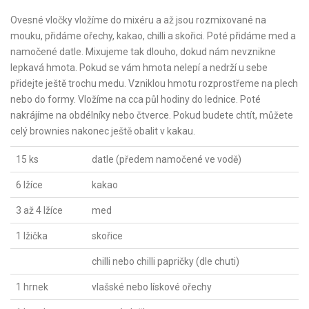
Ovesné vločky vložíme do mixéru a až jsou rozmixované na
mouku, přidáme ořechy, kakao, chilli a skořici. Poté přidáme med a
namočené datle. Mixujeme tak dlouho, dokud nám nevznikne
lepkavá hmota. Pokud se vám hmota nelepí a nedrží u sebe
přidejte ještě trochu medu. Vzniklou hmotu rozprostřeme na plech
nebo do formy. Vložíme na cca půl hodiny do lednice. Poté
nakrájíme na obdélníky nebo čtverce. Pokud budete chtít, můžete
celý brownies nakonec ještě obalit v kakau.
15 ks
datle (předem namočené ve vodě)
6 lžíce
kakao
3 až 4 lžíce
med
1 lžička
skořice
chilli nebo chilli papričky (dle chuti)
1 hrnek
vlašské nebo lískové ořechy