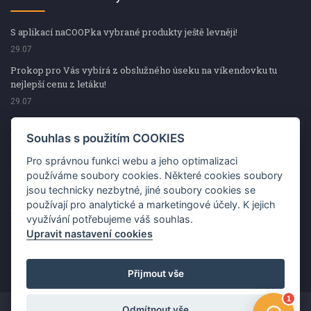
S aplikací naCOOPka vybrané produkty ještě levněji!
29.07
Prokop pro Vás vybírá z obslužného úseku na víkendovku tu
nejlepší cenu z letáku!
29.07
Prokop pro Vás vybírá z obslužného úseku na víkendovku tu
nejlepší cenu z letáku!
Souhlas s použitím COOKIES
29.07
Pro správnou funkci webu a jeho optimalizaci
Kup špekáčky od Váhaly a vyhraj s naCOOPkou sekerku Fiskars
používáme soubory cookies. Některé cookies soubory
jsou technicky nezbytné, jiné soubory cookies se
29.07
používají pro analytické a marketingové účely. K jejich
Prokop pro Vás vybírá na víkendovku ty nejlepší ceny z letáku!
využívání potřebujeme váš souhlas.
29.07
Upravit nastavení cookies
Přijmout vše
Odmítnout vše