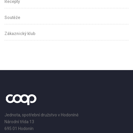
Recepty
Soutěže
Zákaznický klub
Jednota, spotřební družstvo v Hodoníně
Národní třída 13
695 01 Hodonín