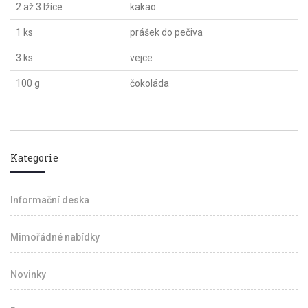
2 až 3 lžíce
kakao
1 ks
prášek do pečiva
3 ks
vejce
100 g
čokoláda
Kategorie
Informační deska
Mimořádné nabídky
Novinky