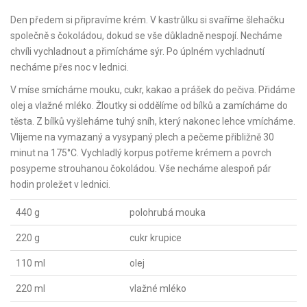
Den předem si připravíme krém. V kastrůlku si svaříme šlehačku
společně s čokoládou, dokud se vše důkladně nespojí. Necháme
chvíli vychladnout a přimícháme sýr. Po úplném vychladnutí
necháme přes noc v lednici.
V míse smícháme mouku, cukr, kakao a prášek do pečiva. Přidáme
olej a vlažné mléko. Žloutky si oddělíme od bílků a zamícháme do
těsta. Z bílků vyšleháme tuhý sníh, který nakonec lehce vmícháme.
Vlijeme na vymazaný a vysypaný plech a pečeme přibližně 30
minut na 175°C. Vychladlý korpus potřeme krémem a povrch
posypeme strouhanou čokoládou. Vše necháme alespoň pár
hodin proležet v lednici.
440 g
polohrubá mouka
220 g
cukr krupice
110 ml
olej
220 ml
vlažné mléko