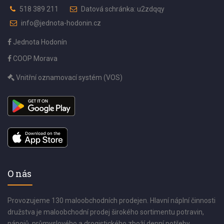
518 389 211
Datová schránka: u2zdqqy
info@jednota-hodonin.cz
Jednota Hodonín
COOP Morava
Vnitřní oznamovací systém (VOS)
O nás
Provozujeme 130 maloobchodních prodejen. Hlavní náplní činnosti
družstva je maloobchodní prodej širokého sortimentu potravin,
nápojů, průmyslového a drogistického zboží denní potřeby.