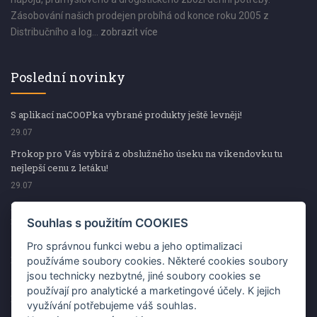
Zásobování našich prodejen probíhá od konce roku 2005 z
Distribučního a log...
zobrazit více
Poslední novinky
S aplikací naCOOPka vybrané produkty ještě levněji!
29.07
Prokop pro Vás vybírá z obslužného úseku na víkendovku tu
nejlepší cenu z letáku!
29.07
Prokop pro Vás vybírá z obslužného úseku na víkendovku tu
nejlepší cenu z letáku!
Souhlas s použitím COOKIES
29.07
Pro správnou funkci webu a jeho optimalizaci
Kup špekáčky od Váhaly a vyhraj s naCOOPkou sekerku Fiskars
používáme soubory cookies. Některé cookies soubory
jsou technicky nezbytné, jiné soubory cookies se
29.07
používají pro analytické a marketingové účely. K jejich
Prokop pro Vás vybírá na víkendovku ty nejlepší ceny z letáku!
využívání potřebujeme váš souhlas.
29.07