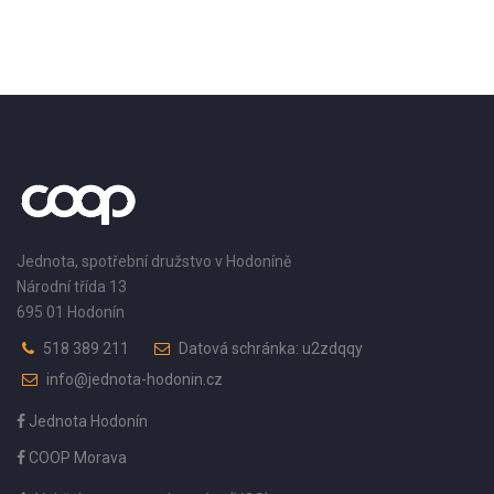
Jednota, spotřební družstvo v Hodoníně
Národní třída 13
695 01 Hodonín
518 389 211
Datová schránka: u2zdqqy
info@jednota-hodonin.cz
Jednota Hodonín
COOP Morava