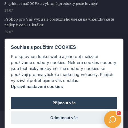
S aplikací naCOOPka vybrané produkty ještě levněji!
29.07
Prokop pro Vás vybírá z obslužného úseku na víkendovku tu
nejlepší cenu z letáku!
29.07
Prokop pro Vás vybírá z obslužného úseku na víkendovku tu
nejlepší cenu z letáku!
Souhlas s použitím COOKIES
29.07
Pro správnou funkci webu a jeho optimalizaci
Kup špekáčky od Váhaly a vyhraj s naCOOPkou sekerku Fiskars
používáme soubory cookies. Některé cookies soubory
jsou technicky nezbytné, jiné soubory cookies se
29.07
používají pro analytické a marketingové účely. K jejich
Prokop pro Vás vybírá na víkendovku ty nejlepší ceny z letáku!
využívání potřebujeme váš souhlas.
29.07
Upravit nastavení cookies
Přijmout vše
Odmítnout vše
Copyright ©2026 Jednota, spotřební družstvo v Hodoníně
Změnit souhlas s použitím COOKIES
Kontakt