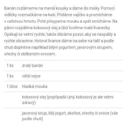
Banán rozlámeme na menší kousky a dáme do misky. Pomocí
vidličky rozmačkáme na kaši. Přidáme vajíčko a promícháme
v celistvou hmotu. Poté přisypeme mouku a opět smícháme. Na
pánvi rozpálíme kokosový olej a lžící tvoříme malé lívanečky.
Opékají se velmi rychle, takže dáváme pozor, aby se nespálily a
rychle obracíme. Hotové lívance dáme na sebe na talíř a podle
chuti doplníme například bílým jogurtem, javorovým sirupem,
ořechy či oblíbeným ovocem.
1 ks
zralý banán
1 ks
větší vejce
1 lžíce
hladká mouka
kokosový olej (popřípadě i jiný, kokosový je ale velmi
zdravý)
javorový sirup, bílý jogurt, skořice, ořechy či ovoce (vše
podle chuti)