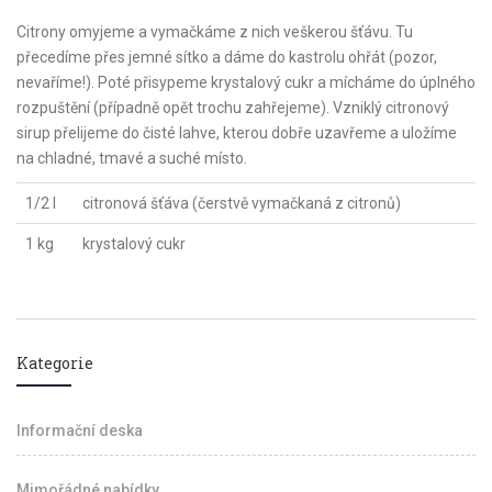
Citrony omyjeme a vymačkáme z nich veškerou šťávu. Tu
přecedíme přes jemné sítko a dáme do kastrolu ohřát (pozor,
nevaříme!). Poté přisypeme krystalový cukr a mícháme do úplného
rozpuštění (případně opět trochu zahřejeme). Vzniklý citronový
sirup přelijeme do čisté lahve, kterou dobře uzavřeme a uložíme
na chladné, tmavé a suché místo.
1/2 l
citronová šťáva (čerstvě vymačkaná z citronů)
1 kg
krystalový cukr
Kategorie
Informační deska
Mimořádné nabídky