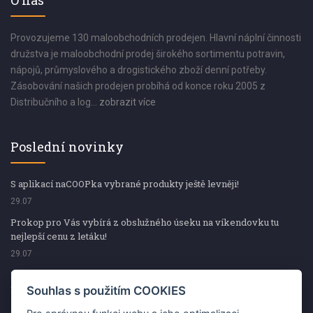
O nás
Provozujeme 130 maloobchodních prodejen. Hlavní náplní činnosti
družstva je maloobchodní prodej širokého sortimentu potravin,
nápojů, průmyslového a drogistického zboží denní potřeby.
Zásobování našich prodejen probíhá od konce roku 2005 z
Distribučního a log...
zobrazit více
Poslední novinky
S aplikací naCOOPka vybrané produkty ještě levněji!
29.07
Prokop pro Vás vybírá z obslužného úseku na víkendovku tu
nejlepší cenu z letáku!
29.07
Prokop pro Vás vybírá z obslužného úseku na víkendovku tu
nejlepší cenu z letáku!
Souhlas s použitím COOKIES
29.07