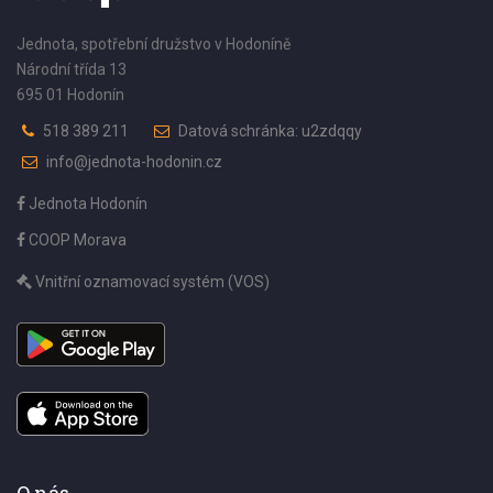
Jednota, spotřební družstvo v Hodoníně
Národní třída 13
695 01 Hodonín
518 389 211
Datová schránka: u2zdqqy
info@jednota-hodonin.cz
Jednota Hodonín
COOP Morava
Vnitřní oznamovací systém (VOS)