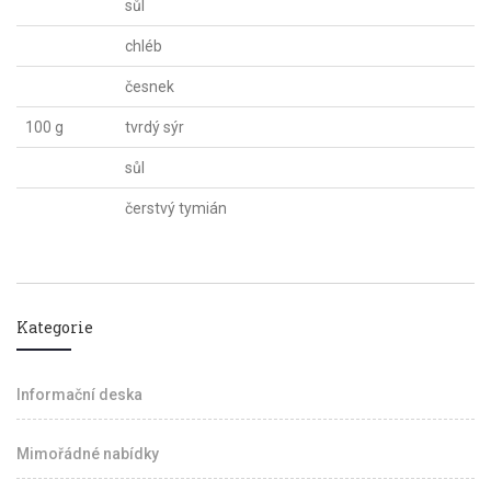
sůl
chléb
česnek
100 g
tvrdý sýr
sůl
čerstvý tymián
Kategorie
Informační deska
Mimořádné nabídky