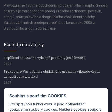
Provozujeme 130 maloobchodních prodejen. Hlavní náplní činnosti
družstva je maloobchodní prodej širokého sortimentu potravin,
nápojů, průmyslového a drogistického zboží denní potřeby.
Zásobování našich prodejen probíhá od konce roku 2005 z
Distribučního a log...
zobrazit více
Poslední novinky
S aplikací naCOOPka vybrané produkty ještě levněji!
29.07
Prokop pro Vás vybírá z obslužného úseku na víkendovku tu
nejlepší cenu z letáku!
29.07
Prokop pro Vás vybírá z obslužného úseku na víkendovku tu
nejlepší cenu z letáku!
Souhlas s použitím COOKIES
29.07
Pro správnou funkci webu a jeho optimalizaci
Kup špekáčky od Váhaly a vyhraj s naCOOPkou sekerku Fiskars
používáme soubory cookies. Některé cookies soubory