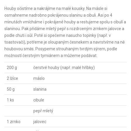
Houby očistíme a nakrájíme na malé kousky. Na másle si
osmahneme nadrobno pokrájenou slaninu a cibuli. Asi po 4
minutách vmícháme i pokrájené houby a restujeme spolu s cibulí a
slaninou. Pak přidáme mletý pepř s rozdrceným zrnkem jalovce a
podle chuti i sůl. Poté si opečeme nasucho topinky (např. v
toastovači), potřeme je oloupaným česnekem a navrstvíme na ně
houbovou směs. Posypeme strouhaným tvrdým sýrem, podle
možností čerstvým tymiánem a můžeme podávat.
200 g
čerstvé houby (např. malé hříbky)
2 lžíce
máslo
50 g
slanina
1 ks
cibule
pepř mletý
1 zrnko
jalovec