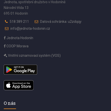
Jednota, spotřební družstvo v Hodoníně
Národní třída 13
695 01 Hodonín
518 389 211
Datová schránka: u2zdqqy
info@jednota-hodonin.cz
Jednota Hodonín
COOP Morava
Vnitřní oznamovací systém (VOS)
O nás