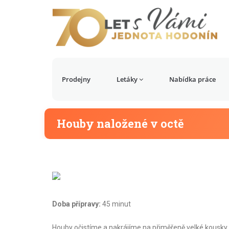
Prodejny
Letáky
Nabídka práce
Houby naložené v octě
Doba přípravy:
45 minut
Houby očistíme a nakrájíme na přiměřeně velké kousky.