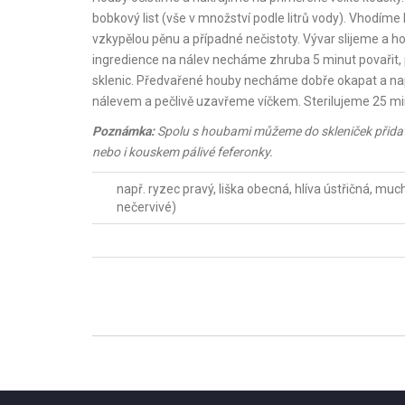
bobkový list (vše v množství podle litrů vody). Vhodím
vzkypělou pěnu a případné nečistoty. Vývar slijeme a 
ingredience na nálev necháme zhruba 5 minut povařit,
sklenic. Předvařené houby necháme dobře okapat a napln
nálevem a pečlivě uzavřeme víčkem. Sterilujeme 25 min
Poznámka:
Spolu s houbami můžeme do skleniček přidat i
nebo i kouskem pálivé feferonky.
např. ryzec pravý, liška obecná, hlíva ústřičná, m
nečervivé)