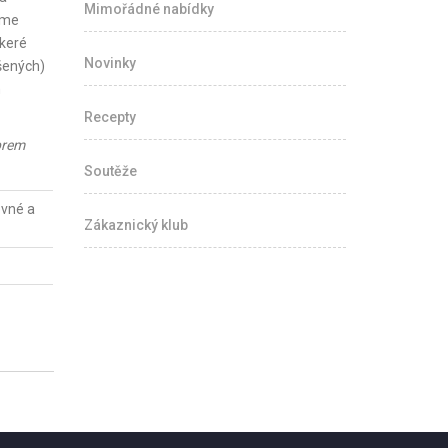
Mimořádné nabídky
ráme
škeré
Novinky
šených)
m
Recepty
prem
Soutěže
evné a
Zákaznický klub