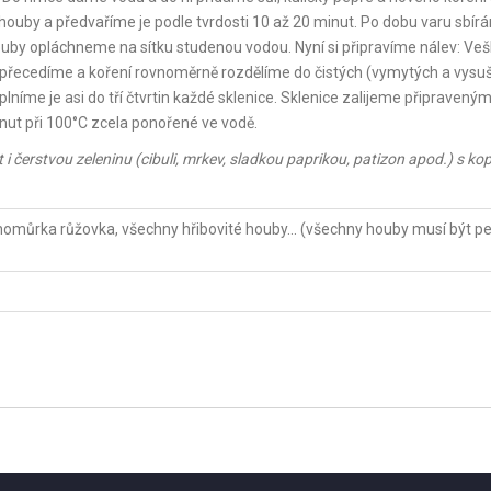
e houby a předvaříme je podle tvrdosti 10 až 20 minut. Po dobu varu sbí
houby opláchneme na sítku studenou vodou. Nyní si připravíme nálev: Ve
 přecedíme a koření rovnoměrně rozdělíme do čistých (vymytých a vysu
íme je asi do tří čtvrtin každé sklenice. Sklenice zalijeme připravený
ut při 100°C zcela ponořené ve vodě.
 čerstvou zeleninu (cibuli, mrkev, sladkou paprikou, patizon apod.) s ko
uchomůrka růžovka, všechny hřibovité houby... (všechny houby musí být p