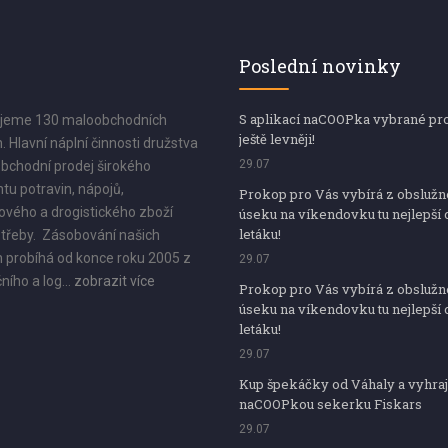
Poslední novinky
S aplikací naCOOPka vybrané pr
jeme 130 maloobchodních
ještě levněji!
. Hlavní náplní činnosti družstva
29.07
bchodní prodej širokého
tu potravin, nápojů,
Prokop pro Vás vybírá z obsluž
vého a drogistického zboží
úseku na víkendovku tu nejlepší 
letáku!
třeby. Zásobování našich
 probíhá od konce roku 2005 z
29.07
ního a log...
zobrazit více
Prokop pro Vás vybírá z obsluž
úseku na víkendovku tu nejlepší 
letáku!
29.07
Kup špekáčky od Váhaly a vyhraj
naCOOPkou sekerku Fiskars
29.07