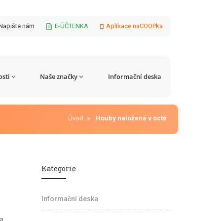
Napište nám
E-ÚČTENKA
Aplikace naCOOPka
sti
Naše značky
Informační deska
Úvod
Houby naložené v octě
Kategorie
Informační deska
 a