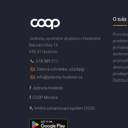
O nás
Provozu
Jednota, spotřební družstvo v Hodoníně
prodejen
Národní třída 13
je maloo
695 01 Hodonín
sortimen
průmyslo
518 389 211
denní po
Datová schránka: u2zdqqy
prodejen
info@jednota-hodonin.cz
Distribuč
Jednota Hodonín
COOP Morava
Vnitřní oznamovací systém (VOS)