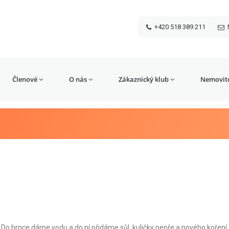
+420 518 389 211
Členové
O nás
Zákaznický klub
Nemovito
 Do hrnce dáme vodu a do ní přidáme sůl, kuličky pepře a nového koření