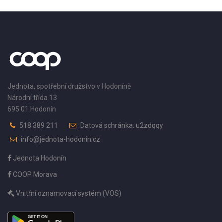
Jednota, spotřební družstvo v Hodoníně
Národní třída 13
695 01 Hodonín
518 389 211
Datová schránka: u2zdqqy
info@jednota-hodonin.cz
Jednota Hodonín
COOP Morava
Vnitřní oznamovací systém (VOS)