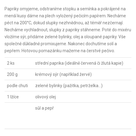
Papriky omyjeme, odstraníme stopku a semínka a pokrájené na
menší kusy dáme na plech vyložený pečicím papírem. Necháme
péct na 200°C, dokud slupky nezhnědnou, až téměř nezčernají.
Necháme vychladnout, slupky z papriky stáhneme. Poté do mixéru
vložíme sýr, přidáme zelené bylinky, olej a oloupané papriky. Vše
společně důkladně promixujeme. Nakonec dochutíme solí a
pepřem. Hotovou pomazánku mažeme na čerstvé pečivo.
2 ks
střední paprika (ideálně červená či žlutá kapie)
200 g
krémový sýr (například žervé)
podle chuti
zelené bylinky (pažitka, petrželka...)
1 lžíce
olivový olej
sůl a pepř