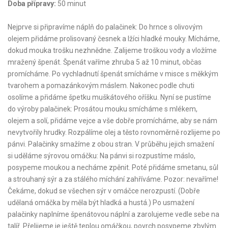
Doba přípravy:
50 minut
Nejprve si připravíme náplň do palačinek: Do hrnce s olivovým
olejem přidáme prolisovaný česnek a lžíci hladké mouky. Mícháme,
dokud mouka trošku nezhnědne. Zalijeme troškou vody a vložíme
mražený špenát. Špenát vaříme zhruba 5 až 10 minut, občas
promícháme. Po vychladnutí špenát smícháme v misce s měkkým
tvarohem a pomazánkovým máslem. Nakonec podle chuti
osolíme a přidáme špetku muškátového oříšku. Nyní se pustíme
do výroby palačinek: Prosátou mouku smícháme s mlékem,
olejem a solí, přidáme vejce a vše dobře promícháme, aby se nám
nevytvořily hrudky. Rozpálíme olej a těsto rovnoměrně rozlijeme po
pánvi. Palačinky smažíme z obou stran. V průběhu jejich smažení
si uděláme sýrovou omáčku: Na pánvi si rozpustíme máslo,
posypeme moukou a necháme zpěnit. Poté přidáme smetanu, sůl
a strouhaný sýr a za stálého míchání zahříváme. Pozor: nevaříme!
Čekáme, dokud se všechen sýr v omáčce nerozpustí. (Dobře
udělaná omáčka by měla být hladká a hustá.) Po usmažení
palačinky naplníme špenátovou náplní a zarolujeme vedle sebe na
talíř. Přelijeme je ještě teplou omáčkou, povrch posypeme zbylým