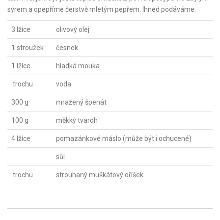
sýrem a opepříme čerstvě mletým pepřem. Ihned podáváme.
3 lžíce
olivový olej
1 stroužek
česnek
1 lžíce
hladká mouka
trochu
voda
300 g
mražený špenát
100 g
měkký tvaroh
4 lžíce
pomazánkové máslo (může být i ochucené)
sůl
trochu
strouhaný muškátový oříšek