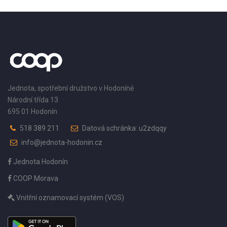
Jednota, spotřební družstvo v Hodoníně
Národní třída 13
695 01 Hodonín
518 389 211
Datová schránka: u2zdqqy
info@jednota-hodonin.cz
Jednota Hodonín
COOP Morava
Vnitřní oznamovací systém (VOS)