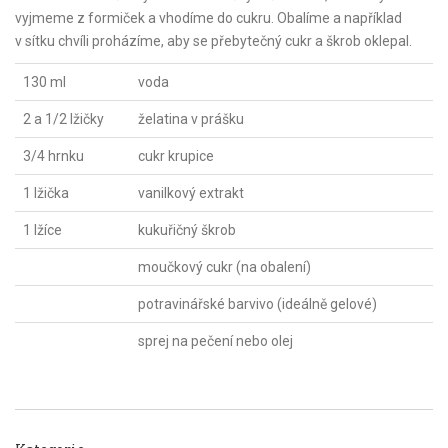
vyjmeme z formiček a vhodíme do cukru. Obalíme a například
v sítku chvíli proházíme, aby se přebytečný cukr a škrob oklepal.
130 ml
voda
2 a 1/2 lžičky
želatina v prášku
3/4 hrnku
cukr krupice
1 lžička
vanilkový extrakt
1 lžíce
kukuřičný škrob
moučkový cukr (na obalení)
potravinářské barvivo (ideálně gelové)
sprej na pečení nebo olej