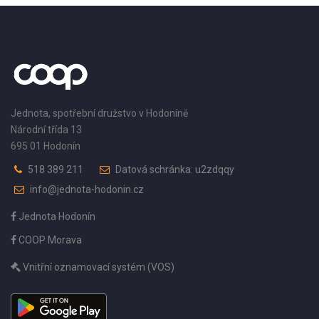
Jednota, spotřební družstvo v Hodoníně
Národní třída 13
695 01 Hodonín
518 389 211
Datová schránka: u2zdqqy
info@jednota-hodonin.cz
Jednota Hodonín
COOP Morava
Vnitřní oznamovací systém (VOS)