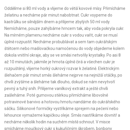
Oddělíme si 80 ml vody a vlijeme do větší kovové mísy. Přimícháme
želatinu a necháme pár minut nabobtnat. Cukr vsypeme do
kastrůlku se silnějším dnem a přilijeme zbylých 50 ml vody.
Nemícháme, pouze zahýbáme hrncem tak, aby voda pokryla cukr.
Na mírném plamenu necháme cukr s vodou vařit, cukr se musí
úplně rozpustit. Necháme probublávat a sem tam cukrářským
štětcem nebo mašlovačkou namočenou do vody objedeme kolem
dokola vnitřní okraje, aby se ve směsi netvořily krystalky. Po asi 8
až 10 minutách, jakmile je hmota úplně čirá a všechen cukr je
rozpuštěný, vlijeme horký cukrový rozvar k želatině. Elektrickým
šlehačem pár minut směs šleháme nejprve na nejnižší otáčky, po
chvíli zvýšíme a šleháme tak dlouho, dokud se nám nevytvoří
pevný a tuhý sníh. Přilijeme vanilkový extrakt a ještě chvíli
zašleháme. Poté gumovou stěrkou přimícháme libovolné
potravinové barvivo a hotovou hmotu nandáme do cukrářského
sáčku. Silikonové formičky vystříkáme sprejem na pečení nebo
lehounce vymažeme kapičkou oleje. Směs nastříkáme dovnitř a
necháme několik hodin na suchém místě schnout. V misce
smícháme moučkový cukr s kukuřičným škrobem, bonbony