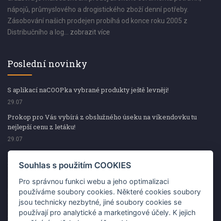
nápojů, průmyslového a drogistického zboží denní potřeby.
Zásobování našich prodejen probíhá od konce roku 2005 z
Distribučního a log...
zobrazit více
Poslední novinky
S aplikací naCOOPka vybrané produkty ještě levněji!
29.07
Prokop pro Vás vybírá z obslužného úseku na víkendovku tu
nejlepší cenu z letáku!
29.07
Prokop pro Vás vybírá z obslužného úseku na víkendovku tu
nejlepší cenu z letáku!
Souhlas s použitím COOKIES
29.07
Pro správnou funkci webu a jeho optimalizaci
Kup špekáčky od Váhaly a vyhraj s naCOOPkou sekerku Fiskars
používáme soubory cookies. Některé cookies soubory
jsou technicky nezbytné, jiné soubory cookies se
29.07
používají pro analytické a marketingové účely. K jejich
Prokop pro Vás vybírá na víkendovku ty nejlepší ceny z letáku!