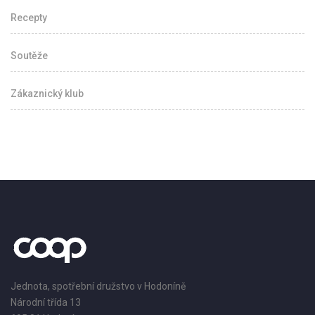
Recepty
Soutěže
Zákaznický klub
Jednota, spotřební družstvo v Hodoníně
Národní třída 13