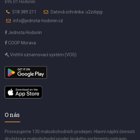
695 01 Hodonín
518 389 211
Datová schránka: u2zdqqy
info@jednota-hodonin.cz
Jednota Hodonín
COOP Morava
Vnitřní oznamovací systém (VOS)
O nás
Provozujeme 130 maloobchodních prodejen. Hlavní náplní činnosti
družstva je maloobchodní prodej širokého sortimentu potravin,