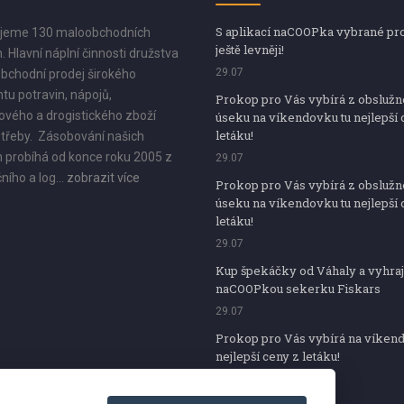
S aplikací naCOOPka vybrané pr
jeme 130 maloobchodních
ještě levněji!
. Hlavní náplní činnosti družstva
29.07
bchodní prodej širokého
tu potravin, nápojů,
Prokop pro Vás vybírá z obsluž
vého a drogistického zboží
úseku na víkendovku tu nejlepší 
letáku!
třeby. Zásobování našich
 probíhá od konce roku 2005 z
29.07
ního a log...
zobrazit více
Prokop pro Vás vybírá z obsluž
úseku na víkendovku tu nejlepší 
letáku!
29.07
Kup špekáčky od Váhaly a vyhraj
naCOOPkou sekerku Fiskars
29.07
Prokop pro Vás vybírá na víken
nejlepší ceny z letáku!
29.07