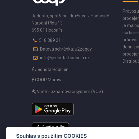
Provozu
Jednota, spotřební družstvo v Hodoníně
prodejen
Národní třída 13
je maloo
695 01 Hodonín
sortimen
průmyslo
518 389 211
denní po
Datová schránka: u2zdqqy
prodejen
info@jednota-hodonin.cz
Distribuč
Jednota Hodonín
COOP Morava
Vnitřní oznamovací systém (VOS)
Souhlas s použitím COOKIES