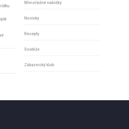
Mimořádné nabídky
trůlku
Novinky
eplé
Recepty
ír
Soutěže
Zákaznický klub