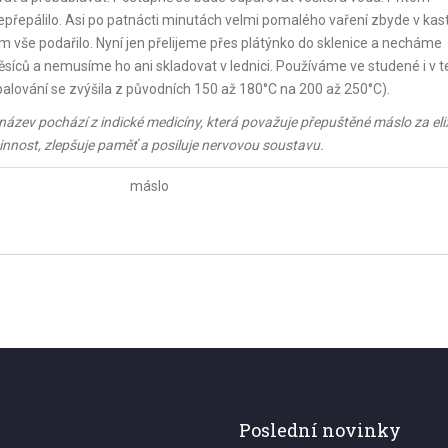
řepálilo. Asi po patnácti minutách velmi pomalého vaření zbyde v kas
 vše podařilo. Nyní jen přelijeme přes plátýnko do sklenice a necháme
ěsíců a nemusíme ho ani skladovat v lednici. Používáme ve studené i v t
lování se zvýšila z původních 150 až 180°C na 200 až 250°C).
ázev pochází z indické medicíny, která považuje přepuštěné máslo za elix
činnost, zlepšuje paměť a posiluje nervovou soustavu.
máslo
Poslední novinky