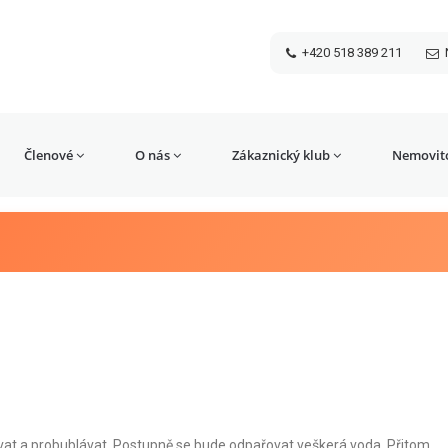
+420 518 389 211
Členové
O nás
Zákaznický klub
Nemovito
at a probublávat. Postupně se bude odpařovat veškerá voda. Přitom