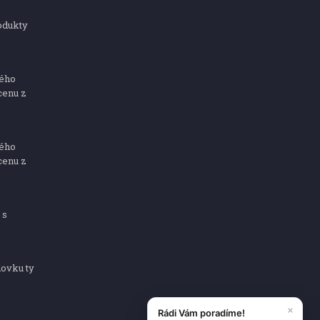
odukty
ného
cenu z
ného
cenu z
 s
dovku ty