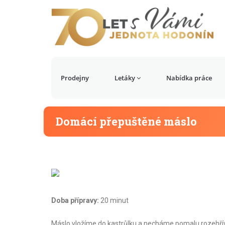
Prodejny
Letáky
Nabídka práce
Domácí přepuštěné máslo
Doba přípravy:
20 minut
Máslo vložíme do kastrůlku a necháme pomalu rozehřív