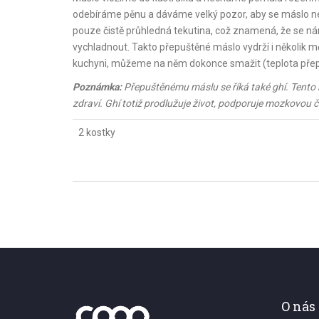
odebíráme pěnu a dáváme velký pozor, aby se máslo nep
pouze čistě průhledná tekutina, což znamená, že se nám
vychladnout. Takto přepuštěné máslo vydrží i několik m
kuchyni, můžeme na něm dokonce smažit (teplota přepa
Poznámka:
Přepuštěnému máslu se říká také ghí. Tento n
zdraví. Ghí totiž prodlužuje život, podporuje mozkovou 
2 kostky
O nás