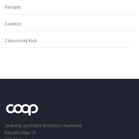
Recepty
Soutěže
Zákaznický klub
Jednota, spotřební družstvo v Hodoníně
Národní třída 13