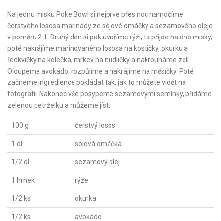
Na jednu misku Poke Bowl si nejprve přes noc namočíme
čerstvého lososa marinády ze sójové omáčky a sezamového oleje
v poměru 2:1. Druhý den si pak uvaříme rýži, ta přijde na dno misky,
poté nakrájíme marinovaného lososa na kostičky, okurku a
ředkvičky na kolečka, mrkev na nudličky a nakrouháme zelí.
Oloupeme avokádo, rozpůlíme a nakrájíme na měsíčky. Poté
začneme ingredience pokládat tak, jak to můžete vidět na
fotografii. Nakonec vše posypeme sezamovými semínky, přidáme
zelenou petrželku a můžeme jíst.
100 g
čerstvý losos
1 dl
sojová omáčka
1/2 dl
sezamový olej
1 hrnek
rýže
1/2 ks
okurka
1/2 ks
avokádo