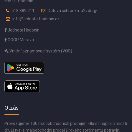
695 01 Hodonín
518 389 211
Datová schránka: u2zdqqy
info@jednota-hodonin.cz
Jednota Hodonín
COOP Morava
Vnitřní oznamovací systém (VOS)
O nás
Provozujeme 130 maloobchodních prodejen. Hlavní náplní činnosti
družstva je maloobchodní prodej širokého sortimentu potravin,