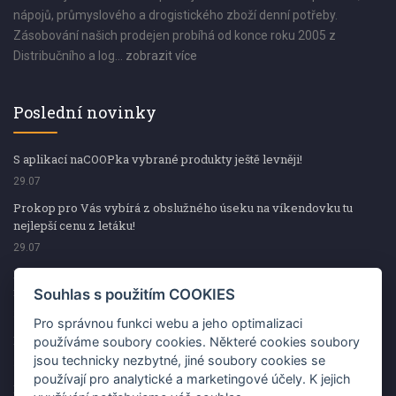
nápojů, průmyslového a drogistického zboží denní potřeby.
Zásobování našich prodejen probíhá od konce roku 2005 z
Distribučního a log...
zobrazit více
Poslední novinky
S aplikací naCOOPka vybrané produkty ještě levněji!
29.07
Prokop pro Vás vybírá z obslužného úseku na víkendovku tu
nejlepší cenu z letáku!
29.07
Prokop pro Vás vybírá z obslužného úseku na víkendovku tu
nejlepší cenu z letáku!
Souhlas s použitím COOKIES
29.07
Pro správnou funkci webu a jeho optimalizaci
Kup špekáčky od Váhaly a vyhraj s naCOOPkou sekerku Fiskars
používáme soubory cookies. Některé cookies soubory
jsou technicky nezbytné, jiné soubory cookies se
29.07
používají pro analytické a marketingové účely. K jejich
Prokop pro Vás vybírá na víkendovku ty nejlepší ceny z letáku!