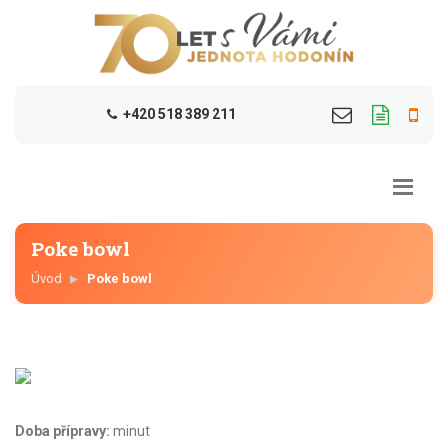
+420 518 389 211
Poke bowl
Úvod
Poke bowl
Doba přípravy:
minut