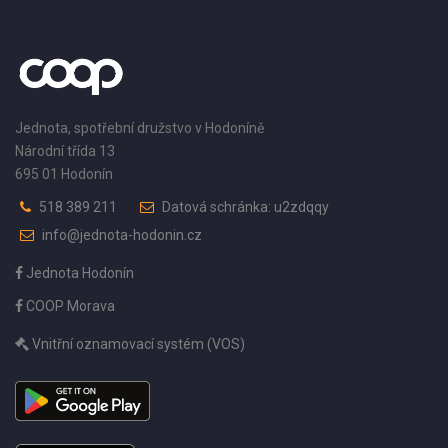
Jednota, spotřební družstvo v Hodoníně
Národní třída 13
695 01 Hodonín
518 389 211
Datová schránka: u2zdqqy
info@jednota-hodonin.cz
Jednota Hodonín
COOP Morava
Vnitřní oznamovací systém (VOS)