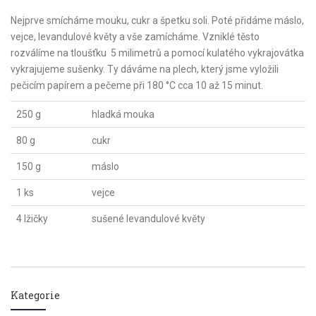
Nejprve smícháme mouku, cukr a špetku soli. Poté přidáme máslo,
vejce, levandulové květy a vše zamícháme. Vzniklé těsto
rozválíme na tloušťku 5 milimetrů a pomocí kulatého vykrajovátka
vykrajujeme sušenky. Ty dáváme na plech, který jsme vyložili
pečicím papírem a pečeme při 180 °C cca 10 až 15 minut.
250 g
hladká mouka
80 g
cukr
150 g
máslo
1 ks
vejce
4 lžičky
sušené levandulové květy
Kategorie