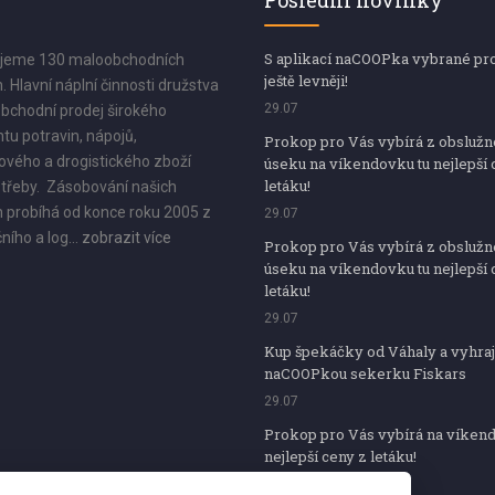
Poslední novinky
S aplikací naCOOPka vybrané pr
jeme 130 maloobchodních
ještě levněji!
. Hlavní náplní činnosti družstva
29.07
bchodní prodej širokého
tu potravin, nápojů,
Prokop pro Vás vybírá z obsluž
vého a drogistického zboží
úseku na víkendovku tu nejlepší 
letáku!
třeby. Zásobování našich
 probíhá od konce roku 2005 z
29.07
ního a log...
zobrazit více
Prokop pro Vás vybírá z obsluž
úseku na víkendovku tu nejlepší 
letáku!
29.07
Kup špekáčky od Váhaly a vyhraj
naCOOPkou sekerku Fiskars
29.07
Prokop pro Vás vybírá na víken
nejlepší ceny z letáku!
29.07