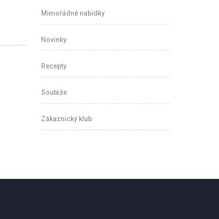
Mimořádné nabídky
Novinky
Recepty
Soutěže
Zákaznický klub