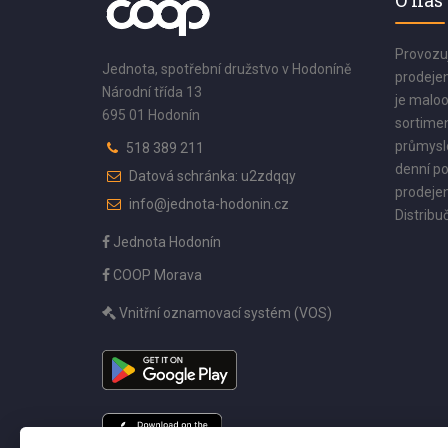
O nás
Provozu
Jednota, spotřební družstvo v Hodoníně
prodejen
Národní třída 13
je maloo
695 01 Hodonín
sortimen
průmyslo
518 389 211
denní po
Datová schránka: u2zdqqy
prodejen
info@jednota-hodonin.cz
Distribuč
Jednota Hodonín
COOP Morava
Vnitřní oznamovací systém (VOS)