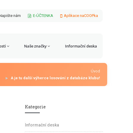
Napište nám
E-ÚČTENKA
Aplikace naCOOPka
sti
Naše značky
Informační deska
Úvod
A je tu další výherce losování z databáze klubu!
Kategorie
Informační deska