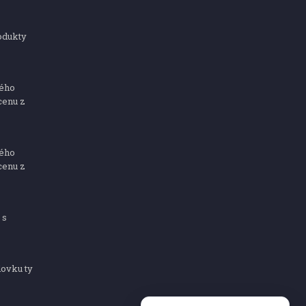
odukty
ného
cenu z
ného
cenu z
 s
dovku ty