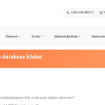
+420 518 389 211
Členové
O nás
Zákaznický klub
Nemovito
z databáze klubu!
dce blahopřejeme. Kdo z vás bude dalším výhercem?