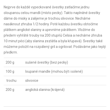
Nejprve do každé vypeckované švestky zatlačíme jednu
oloupanou celou mandli (místo pecky). Takto naplněné švestky
dáme do misky a zalijeme je trochou slivovice. Necháme
nasáknout zhruba 1/2 hodiny. Poté každou švestku obtočíme
plátkem anglické slaniny a upevníme párátkem. Vložíme do
předem vyhřáté trouby na 200 stupňů Celsia a necháme zhruba
10 minut péci (aby slanina zezlátla a byla křupavá). Švestky také
můžeme položit na rozpálený gril a ogrilovat. Podáváme jako teplý
předkrm.
200 g
sušené švestky (bez pecky)
100 g
loupané mandle (mohou být i solené)
trochu
slivovice
200 g
anglická slanina (krájená)