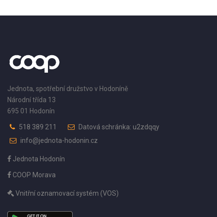
Jednota, spotřební družstvo v Hodoníně
Národní třída 13
695 01 Hodonín
518 389 211
Datová schránka: u2zdqqy
info@jednota-hodonin.cz
Jednota Hodonín
COOP Morava
Vnitřní oznamovací systém (VOS)